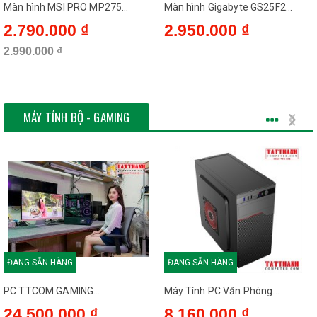
Màn hình MSI PRO MP275...
Màn hình Gigabyte GS25F2...
2.790.000 ₫
2.950.000 ₫
2.990.000 ₫
MÁY TÍNH BỘ - GAMING
ĐANG SẴN HÀNG
ĐANG SẴN HÀNG
PC TTCOM GAMING...
Máy Tính PC Văn Phòng...
24.500.000 ₫
8.160.000 ₫