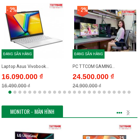
- 2%
- 2%
ĐANG SẴN HÀNG
ĐANG SẴN HÀNG
Laptop Asus Vivobook...
PC TTCOM GAMING...
16.090.000 ₫
24.500.000 ₫
16.490.000 ₫
24.900.000 ₫
MONITOR - MÀN HÌNH