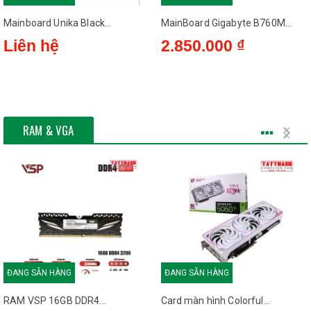
Mainboard Unika Black...
MainBoard Gigabyte B760M...
Liên hệ
2.850.000 ₫
RAM & VGA
ĐANG SẴN HÀNG
ĐANG SẴN HÀNG
RAM VSP 16GB DDR4...
Card màn hình Colorful...