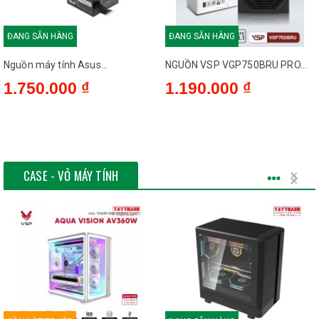
ĐANG SẴN HÀNG
ĐANG SẴN HÀNG
Nguồn máy tính Asus...
NGUỒN VSP VGP750BRU PRO...
1.750.000 ₫
1.190.000 ₫
CASE - VỎ MÁY TÍNH