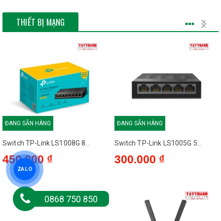
THIẾT BỊ MẠNG
ĐANG SẴN HÀNG
ĐANG SẴN HÀNG
Switch TP-Link LS1008G 8...
Switch TP-Link LS1005G 5...
450.000 ₫
300.000 ₫
ZALO
0868 750 850