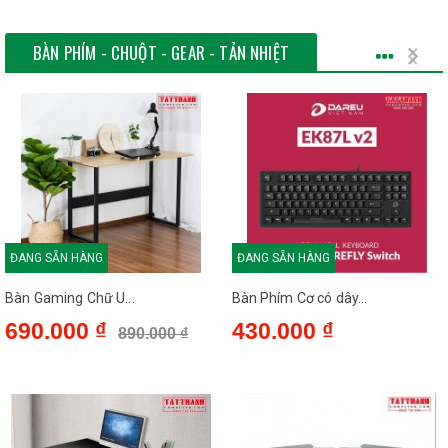
BÀN PHÍM - CHUỘT - GEAR - TẢN NHIỆT
ĐANG SẴN HÀNG
ĐANG SẴN HÀNG
Bàn Gaming Chữ U...
Bàn Phím Cơ có dây...
690.000 ₫
430.000 ₫
890.000 ₫