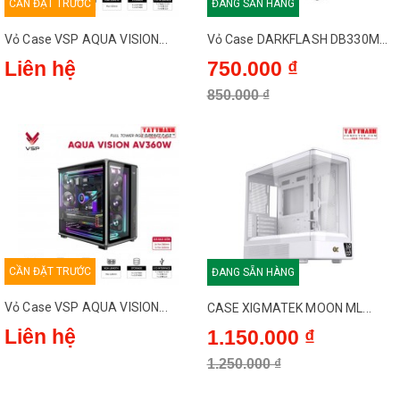
CẦN ĐẶT TRƯỚC
ĐANG SẴN HÀNG
Vỏ Case VSP AQUA VISION...
Vỏ Case DARKFLASH DB330M...
Liên hệ
750.000 ₫
850.000 ₫
CẦN ĐẶT TRƯỚC
ĐANG SẴN HÀNG
Vỏ Case VSP AQUA VISION...
CASE XIGMATEK MOON ML...
Liên hệ
1.150.000 ₫
1.250.000 ₫