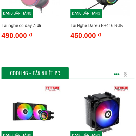
ĐANG SẴN HÀNG
ĐANG SẴN HÀNG
Tai nghe có dây Zidli...
Tai Nghe Dareu EH416 RGB...
490.000 ₫
450.000 ₫
COOLING - TẢN NHIỆT PC
ĐANG SẴN HÀNG
ĐANG SẴN HÀNG