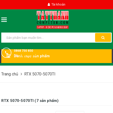
Tài khoản
0868 750 850
DĐ:
Danh mục sản phẩm
0868750850
Trang chủ
RTX 5070-5070TI
RTX 5070-5070TI (7 sản phẩm)