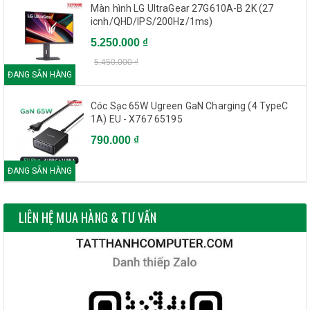
Màn hình LG UltraGear 27G610A-B 2K (27
icnh/QHD/IPS/200Hz/1ms)
5.250.000 ₫
5.450.000 ₫
ĐANG SẴN HÀNG
Cóc Sạc 65W Ugreen GaN Charging (4 TypeC
1A) EU - X767 65195
790.000 ₫
ĐANG SẴN HÀNG
LIÊN HỆ MUA HÀNG & TƯ VẤN