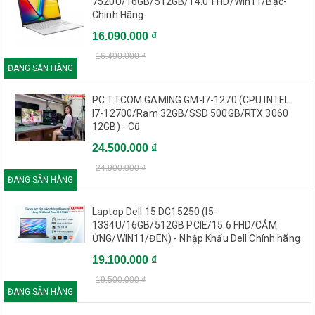
7520U/16GB/512GB/14.0"FHD/Win11/Bạc-
Chinh Hãng
16.090.000 ₫
16.490.000 ₫
ĐANG SẴN HÀNG
PC TTCOM GAMING GM-I7-1270 (CPU INTEL
I7-12700/Ram 32GB/SSD 500GB/RTX 3060
12GB) - Cũ
24.500.000 ₫
24.900.000 ₫
ĐANG SẴN HÀNG
Laptop Dell 15 DC15250 (I5-
1334U/16GB/512GB PCIE/15.6 FHD/CẢM
ỨNG/WIN11/ĐEN) - Nhập Khẩu Dell Chính hãng
19.100.000 ₫
19.500.000 ₫
ĐANG SẴN HÀNG