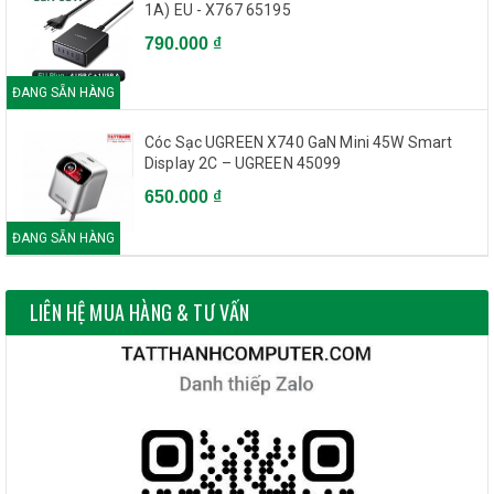
1A) EU - X767 65195
790.000 ₫
ĐANG SẴN HÀNG
Cóc Sạc UGREEN X740 GaN Mini 45W Smart
Display 2C – UGREEN 45099
650.000 ₫
ĐANG SẴN HÀNG
LIÊN HỆ MUA HÀNG & TƯ VẤN