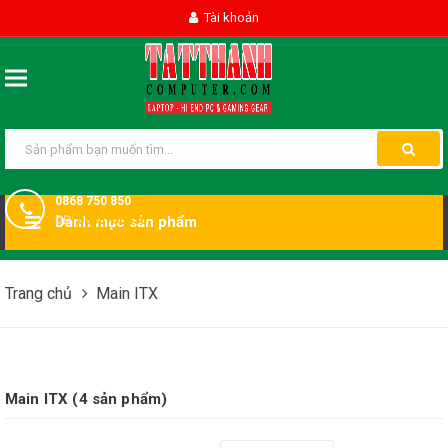
Tài khoản
0868 750 850
DĐ:
Danh mục sản phẩm
0868750850
Trang chủ
Main ITX
Main ITX (4 sản phẩm)