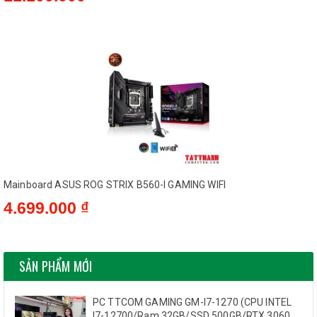
Mainboard ASUS ROG STRIX B560-I GAMING WIFI
4.699.000 ₫
SẢN PHẨM MỚI
PC TTCOM GAMING GM-I7-1270 (CPU INTEL
I7-12700/Ram 32GB/SSD 500GB/RTX 3060