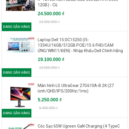
12GB) - Cũ
24.500.000 ₫
24.900.000 ₫
ĐANG SẴN HÀNG
Laptop Dell 15 DC15250 (I5-
1334U/16GB/512GB PCIE/15.6 FHD/CẢM
ỨNG/WIN11/ĐEN) - Nhập Khẩu Dell Chính hãng
19.100.000 ₫
19.500.000 ₫
ĐANG SẴN HÀNG
Màn hình LG UltraGear 27G610A-B 2K (27
icnh/QHD/IPS/200Hz/1ms)
5.250.000 ₫
5.450.000 ₫
ĐANG SẴN HÀNG
Cóc Sạc 65W Ugreen GaN Charging (4 TypeC