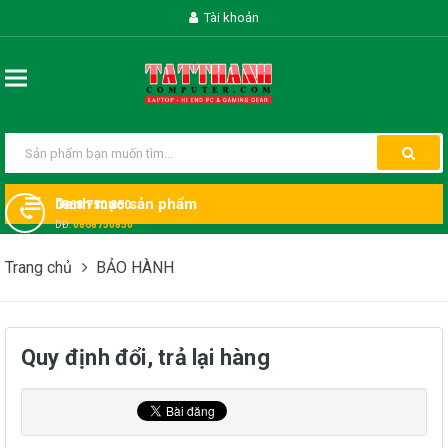
Tài khoản
Danh mục sản phẩm
0868 750 850
DĐ:
0868750850
Trang chủ
BẢO HÀNH
Quy định đổi, trả lại hàng