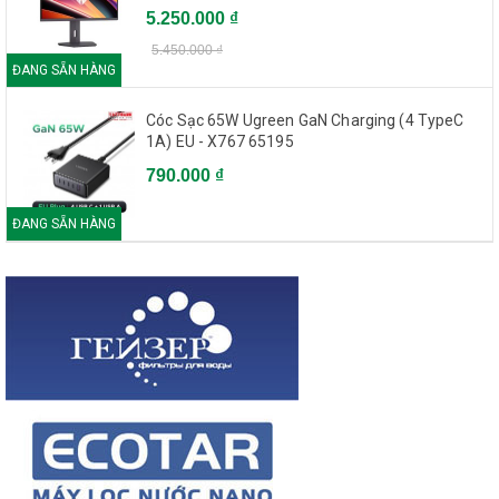
5.250.000 ₫
5.450.000 ₫
ĐANG SẴN HÀNG
Cóc Sạc 65W Ugreen GaN Charging (4 TypeC
1A) EU - X767 65195
790.000 ₫
ĐANG SẴN HÀNG