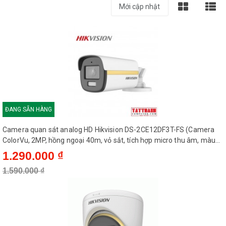
ĐANG SẴN HÀNG
Camera quan sát analog HD Hikvision DS-2CE12DF3T-FS (Camera
ColorVu, 2MP, hồng ngoại 40m, vỏ sắt, tích hợp micro thu âm, màu
sắc 24/7)
1.290.000 ₫
1.590.000 ₫