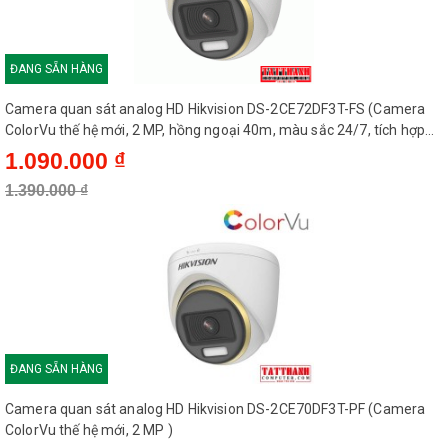
ĐANG SẴN HÀNG
Camera quan sát analog HD Hikvision DS-2CE72DF3T-FS (Camera
ColorVu thế hệ mới, 2 MP, hồng ngoại 40m, màu sắc 24/7, tích hợp
micro thu âm)
1.090.000 ₫
1.390.000 ₫
ĐANG SẴN HÀNG
Camera quan sát analog HD Hikvision DS-2CE70DF3T-PF (Camera
ColorVu thế hệ mới, 2 MP )