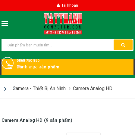
Tài khoản
0868 750 850
DĐ:
Danh mục sản phẩm
0868750850
Camera - Thiết Bị An Ninh
Camera Analog HD
Camera Analog HD (9 sản phẩm)