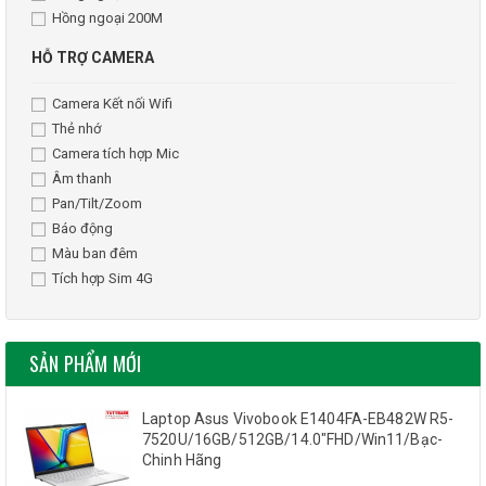
Hồng ngoại 200M
HỖ TRỢ CAMERA
Camera Kết nối Wifi
Thẻ nhớ
Camera tích hợp Mic
Âm thanh
Pan/Tilt/Zoom
Báo động
Màu ban đêm
Tích hợp Sim 4G
SẢN PHẨM MỚI
Laptop Asus Vivobook E1404FA-EB482W R5-
7520U/16GB/512GB/14.0"FHD/Win11/Bạc-
Chinh Hãng