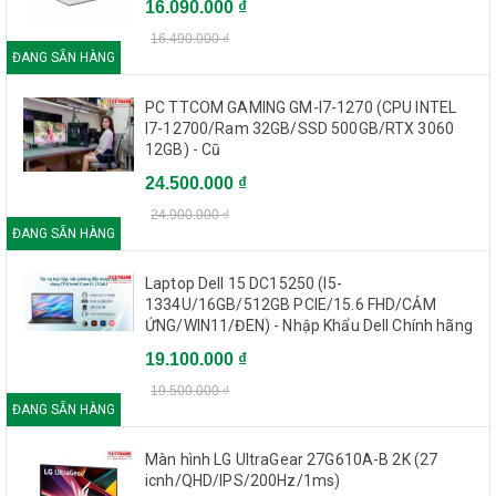
16.090.000 ₫
16.490.000 ₫
ĐANG SẴN HÀNG
PC TTCOM GAMING GM-I7-1270 (CPU INTEL
I7-12700/Ram 32GB/SSD 500GB/RTX 3060
12GB) - Cũ
24.500.000 ₫
24.900.000 ₫
ĐANG SẴN HÀNG
Laptop Dell 15 DC15250 (I5-
1334U/16GB/512GB PCIE/15.6 FHD/CẢM
ỨNG/WIN11/ĐEN) - Nhập Khẩu Dell Chính hãng
19.100.000 ₫
19.500.000 ₫
ĐANG SẴN HÀNG
Màn hình LG UltraGear 27G610A-B 2K (27
icnh/QHD/IPS/200Hz/1ms)