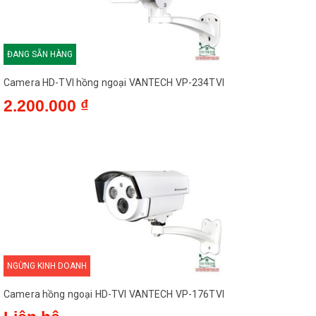
ĐANG SẴN HÀNG
Camera HD-TVI hồng ngoại VANTECH VP-234TVI
2.200.000 ₫
NGỪNG KINH DOANH
Camera hồng ngoại HD-TVI VANTECH VP-176TVI