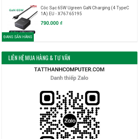
Cóc Sạc 65W Ugreen GaN Charging (4 TypeC
1A) EU - X767 65195
790.000 ₫
ĐANG SẴN HÀNG
LIÊN HỆ MUA HÀNG & TƯ VẤN