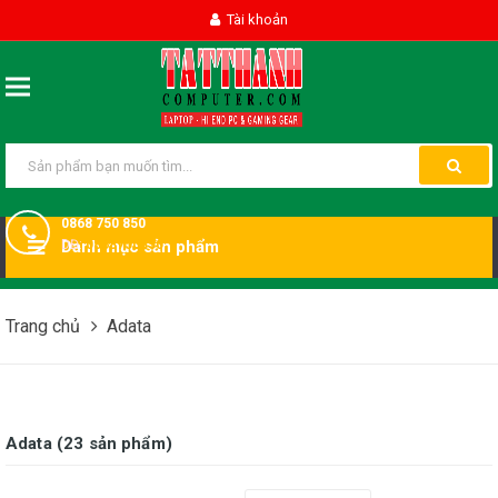
Tài khoản
0868 750 850
DĐ:
Danh mục sản phẩm
0868750850
Trang chủ
Adata
Adata (23 sản phẩm)