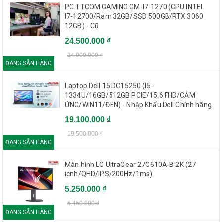
PC TTCOM GAMING GM-I7-1270 (CPU INTEL
I7-12700/Ram 32GB/SSD 500GB/RTX 3060
12GB) - Cũ
24.500.000 ₫
24.900.000 ₫
ĐANG SẴN HÀNG
Laptop Dell 15 DC15250 (I5-
1334U/16GB/512GB PCIE/15.6 FHD/CẢM
ỨNG/WIN11/ĐEN) - Nhập Khẩu Dell Chính hãng
19.100.000 ₫
19.500.000 ₫
ĐANG SẴN HÀNG
Màn hình LG UltraGear 27G610A-B 2K (27
icnh/QHD/IPS/200Hz/1ms)
5.250.000 ₫
5.450.000 ₫
ĐANG SẴN HÀNG