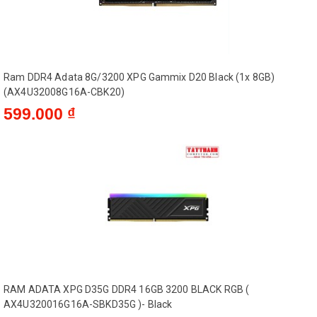
Ram DDR4 Adata 8G/3200 XPG Gammix D20 Black (1x 8GB)
(AX4U32008G16A-CBK20)
599.000 ₫
RAM ADATA XPG D35G DDR4 16GB 3200 BLACK RGB (
AX4U320016G16A-SBKD35G )- Black