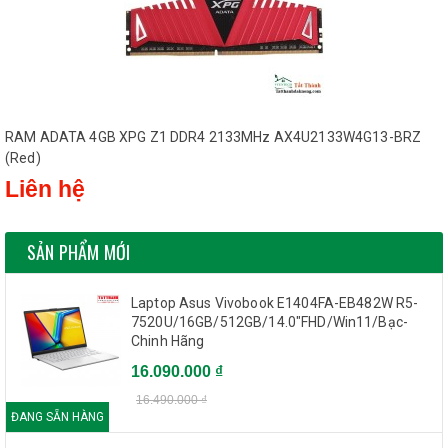
RAM ADATA 4GB XPG Z1 DDR4 2133MHz AX4U2133W4G13-BRZ
(Red)
Liên hệ
SẢN PHẨM MỚI
Laptop Asus Vivobook E1404FA-EB482W R5-
7520U/16GB/512GB/14.0"FHD/Win11/Bạc-
Chinh Hãng
16.090.000 ₫
16.490.000 ₫
ĐANG SẴN HÀNG