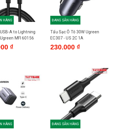
N HÀNG
ĐANG SẴN HÀNG
USB-A to Lightning
Tẩu Sạc Ô Tô 30W Ugreen
 Ugreen MFI 60156
EC307 - US 2C 1A
000 ₫
230.000 ₫
N HÀNG
ĐANG SẴN HÀNG