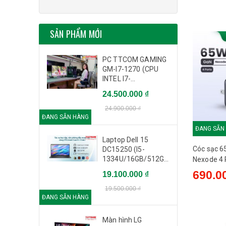
Mẫu mới
SẢN PHẨM MỚI
PC TTCOM GAMING
GM-I7-1270 (CPU
INTEL I7-
12700/Ram
24.500.000 ₫
32GB/SSD
500GB/RTX 3060
24.900.000 ₫
12GB) - Cũ
ĐANG SẴN HÀNG
ĐANG SẴN
Laptop Dell 15
Cóc sạc 6
DC15250 (I5-
1334U/16GB/512GB
Nexode 4 
PCIE/15.6 FHD/CẢM
35531 US
690.0
19.100.000 ₫
ỨNG/WIN11/ĐEN) -
Nhập Khẩu Dell
19.500.000 ₫
Chính hãng
ĐANG SẴN HÀNG
Màn hình LG