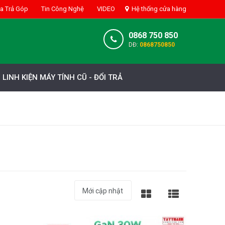
 Trả Góp
Tin Công Nghệ
VIDEO
Hệ thống cửa hàng
0868 750 850
DĐ:
0868750850
LINH KIỆN MÁY TÍNH CŨ - ĐỔI TRẢ