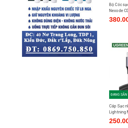
Bộ Cóc sạ
Nexode CD
To C )
380.0
ĐANG SẴN
Cáp Sạc n
Lightning
Ugreen 6
250.0