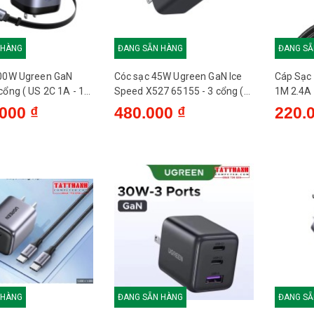
 HÀNG
ĐANG SẴN HÀNG
ĐANG SẴ
100W Ugreen GaN
Cóc sạc 45W Ugreen GaN Ice
Cáp Sạc 
cổng ( US 2C 1A - 1C
Speed X527 65155 - 3 cổng (
1M 2.4A
606 - US
US 2C 1A ) - US
000 ₫
480.000 ₫
220.
 HÀNG
ĐANG SẴN HÀNG
ĐANG SẴ