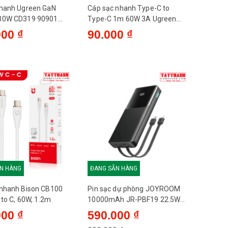
nhanh Ugreen GaN
Cáp sạc nhanh Type-C to
30W CD319 90901
Type-C 1m 60W 3A Ugreen
50997 US286 màu đen
000 ₫
90.000 ₫
N HÀNG
ĐANG SẴN HÀNG
 nhanh Bison CB100
Pin sạc dự phòng JOYROOM
 to C, 60W, 1.2m
10000mAh JR-PBF19 22.5W
Fast Charging Power Bank
000 ₫
590.000 ₫