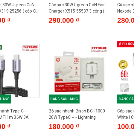
c 30W Ugreen GaN
Cóc sạc 30W Ugreen GaN Fast
Củ sạc 
319 25256 ( cáp C
Charger X515 55537 3 cổng (
Nexode 
US 2C 1A ) - US
(1C)
00 ₫
290.000 ₫
280.
 HÀNG
ĐANG SẴN HÀNG
ĐANG SẴ
hanh Type C -
Bộ sạc nhanh Bison BCH1000
Cáp sạc
 MFI 1m 36W 3A
20W TypeC --> Lightning
White | C
0759
00 ₫
180.000 ₫
100.