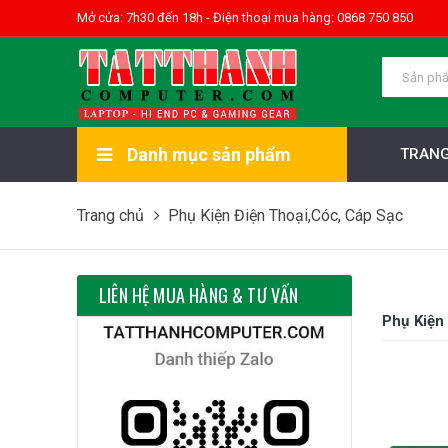
Mở cửa: 7h30 đến 18h - Điện thoại mua hàng: 0868 750 850
Danh mục sản phẩm
TRANG
Trang chủ
Phụ Kiện Điện Thoại,Cóc, Cáp Sạc
LIÊN HỆ MUA HÀNG & TƯ VẤN
Phụ Kiện