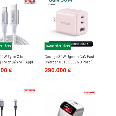
N HÀNG
ĐANG SẴN HÀNG
20W Type C to
Cóc sạc 30W Ugreen GaN Fast
g 1M chuẩn MFI Apple
Charger X515 85896 3 Port (
US304 70523 - Bạc
US 2C 1A ) Hồng - US
000 ₫
290.000 ₫