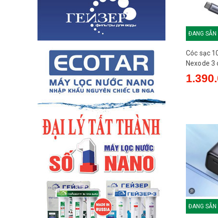
ĐANG SẴN
Cóc sạc 
Nexode 3 
dây rút) X
1.390.
ĐANG SẴN