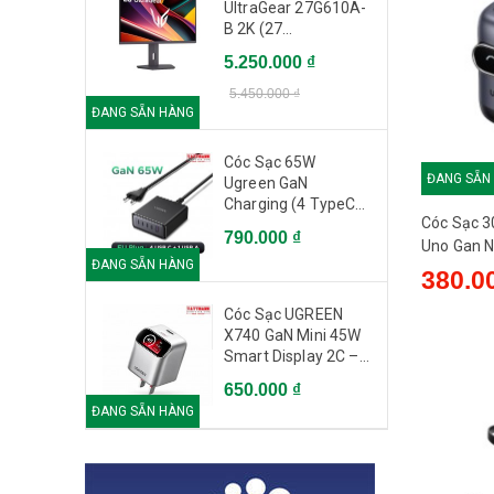
UltraGear 27G610A-
B 2K (27
icnh/QHD/IPS/200Hz/1ms)
5.250.000 ₫
5.450.000 ₫
ĐANG SẴN HÀNG
Cóc Sạc 65W
ĐANG SẴN
Ugreen GaN
Charging (4 TypeC
Cóc Sạc 3
1A) EU - X767 65195
790.000 ₫
Uno Gan N
ĐANG SẴN HÀNG
Type-C - 
380.0
Cóc Sạc UGREEN
X740 GaN Mini 45W
Smart Display 2C –
UGREEN 45099
650.000 ₫
ĐANG SẴN HÀNG