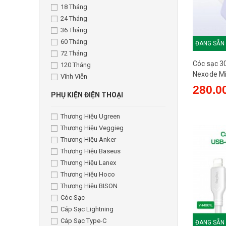
18 Tháng
24 Tháng
36 Tháng
60 Tháng
ĐANG SẴN
72 Tháng
Cóc sạc 3
120 Tháng
Nexode Mi
Vĩnh Viễn
C ) - Tím
280.0
PHỤ KIỆN ĐIỆN THOẠI
Thương Hiệu Ugreen
Thương Hiệu Veggieg
Thương Hiệu Anker
Thương Hiệu Baseus
Thương Hiệu Lanex
Thương Hiệu Hoco
Thương Hiệu BISON
Cóc Sạc
Cáp Sạc Lightning
Cáp Sạc Type-C
ĐANG SẴN