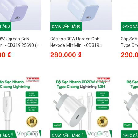
 HÀNG
ĐANG SẴN HÀNG
ĐANG SẴ
0W Ugreen GaN
Cóc sạc 30W Ugreen GaN
Cáp Sạc
ni - CD319 25690 ( 1
Nexode Min Mini - CD319
Type C t
25689 ( 1 C ) - Blue
0.5m chu
00 ₫
280.000 ₫
290.
 HÀNG
ĐANG SẴN HÀNG
ĐANG SẴ