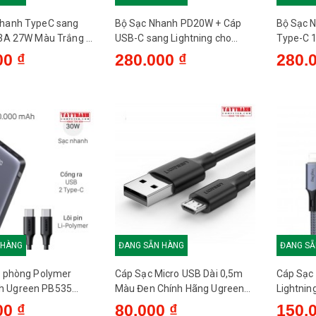
Nhanh TypeC sang
Bộ Sạc Nhanh PD20W + Cáp
Bộ Sạc 
 3A 27W Màu Trắng -
USB-C sang Lightning cho
Type-C 1
V-M001L
iPhone 1.2M (Chuẩn EU) -
VegGieg
00 ₫
280.000 ₫
280.
VegGieg V-M102
 HÀNG
ĐANG SẴN HÀNG
ĐANG SẴ
ự phòng Polymer
Cáp Sạc Micro USB Dài 0,5m
Cáp Sạc
 Ugreen PB535
Màu Đen Chính Hãng Ugreen
Lightni
ype C PD QC 3.0 30W
60135
Veggieg
00 ₫
80.000 ₫
150.