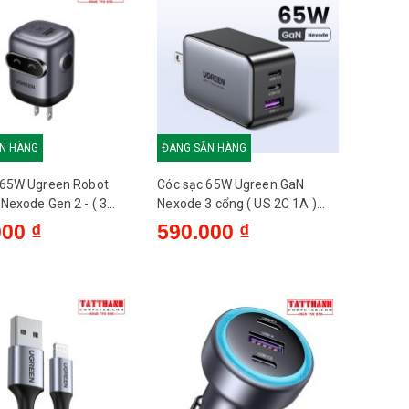
N HÀNG
ĐANG SẴN HÀNG
 65W Ugreen Robot
Cóc sạc 65W Ugreen GaN
Nexode Gen 2 - ( 3
Nexode 3 cổng ( US 2C 1A )
1A) - X622 45001 -
CD244 10334 US
000 ₫
590.000 ₫