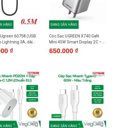
N HÀNG
ĐANG SẴN HÀNG
 Ugreen 60758 (USB
Cóc Sạc UGREEN X740 GaN
o Lightning 3A, dài
Mini 45W Smart Display 2C –
ẩn MFI Apple)
UGREEN 45099
000 ₫
650.000 ₫
N HÀNG
ĐANG SẴN HÀNG