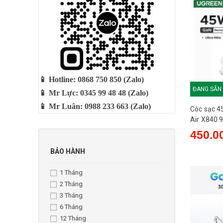
📱 Hotline: 0868 750 850 (Zalo)
ĐANG SẴN
📱 Mr Lực: 0345 99 48 48 (Zalo)
📱 Mr Luân: 0988 233 663 (Zalo)
Cóc sạc 
Air X840 
hỗ trợ PD
450.0
BẢO HÀNH
1 Tháng
2 Tháng
3 Tháng
6 Tháng
12 Tháng