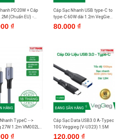
Nhanh PD20W + Cáp
Cáp Sạc Nhanh USB type-C to
.2M (Chuẩn EU) -
type-C 60W dài 1.2m VegGieg
 V-M101
V-M001C chính hãng
000 ₫
80.000 ₫
N HÀNG
ĐANG SẴN HÀNG
 Nhanh TypeC -->
Cáp Sạc Data USB3.0 A-Typec
ng 27W 1.2m VM002L
10G Veggieg (V-U323) 1.5M
000 ₫
120.000 ₫