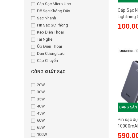
Cáp Sạc Micro Usb
Cáp Sạc 
Đế Sạc Không Dây
Lightning
Sạc Nhanh
VegGieg 
100.0
Pin Sạc Sự Phòng
Kép Điện Thoại
Tai Nghe
Ốp Điện Thoại
Dán Cường Lực
Cáp Chuyển
CÔNG XUẤT SẠC
20W
30W
35W
40W
ĐANG SẴN
45W
Pin sạc d
60W
10000mAh
65W
55994 - T
590.0
100W