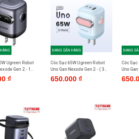
 HÀNG
ĐANG SẴN HÀNG
ĐANG SẴ
0W Ugreen Robot
Cóc Sạc 65W Ugreen Robot
Cóc Sạc
exode Gen 2 - 1
Uno Gan Nexode Gen 2 - ( 3
Uno Gan 
X622 45004
Cổng 2C 1A) - X622 45003 -
Cổng 2C 
00 ₫
650.000 ₫
650.
Xanh hồng
xám