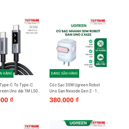
N HÀNG
ĐANG SẴN HÀNG
 Type-C To Type-C
Cóc Sạc 30W Ugreen Robot
reen Uno dài 1M L509
Uno Gan Nexode Gen 2 - 1
Type-C - X622 45006
000 ₫
380.000 ₫