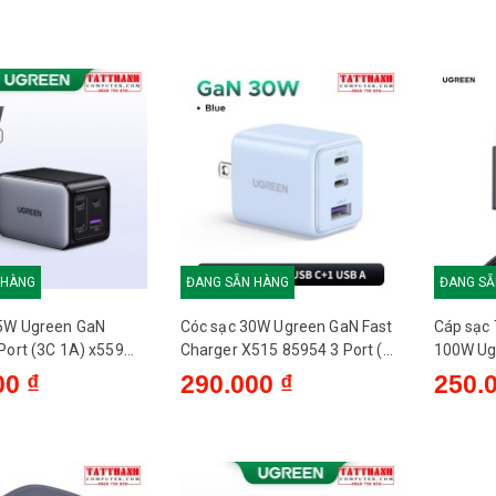
 HÀNG
ĐANG SẴN HÀNG
ĐANG SẴ
5W Ugreen GaN
Cóc sạc 30W Ugreen GaN Fast
Cáp sạc
Port (3C 1A) x559
Charger X515 85954 3 Port (
100W Ug
US 2C 1A ) Xanh - US
35501
00 ₫
290.000 ₫
250.