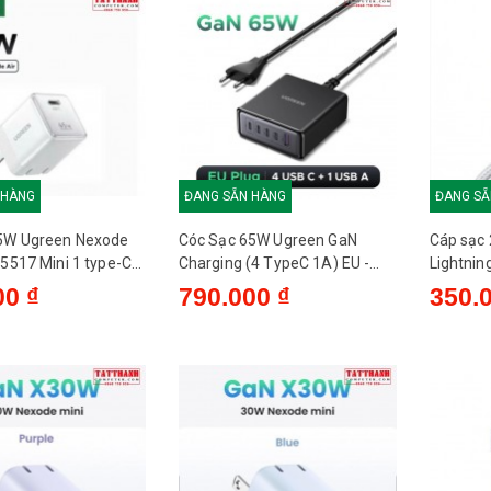
 HÀNG
ĐANG SẴN HÀNG
ĐANG SẴ
45W Ugreen Nexode
Cóc Sạc 65W Ugreen GaN
Cáp sạc 
95517 Mini 1 type-C
Charging (4 TypeC 1A) EU -
Lightnin
 PPS QC
X767 65195
Ugreen 
00 ₫
790.000 ₫
350.