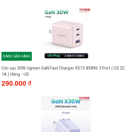
ĐANG SẴN HÀNG
Cóc sạc 30W Ugreen GaN Fast Charger X515 85896 3 Port ( US 2C
1A ) Hồng - US
290.000 ₫