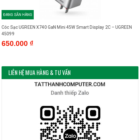
ĐANG SẴN HÀNG
Cóc Sạc UGREEN X740 GaN Mini 45W Smart Display 2C – UGREEN
45099
650.000 ₫
LIÊN HỆ MUA HÀNG & TƯ VẤN