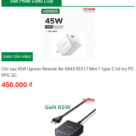
SẢN PHẨM CÙNG LOẠI
Chuẩn phích cắm
Chuẩn US
Củ sạc nhanh hình robot Type C 30W UGREEN X622 là sản
phẩm công nghệ mới từ thương hiệu Ugreen, mang đến giải
pháp sạc hiệu quả và an toàn cho thiết bị di động của bạn. Với
ĐANG SẴN HÀNG
thiết kế nhỏ gọn, hiện đại và cực kỳ dễ thương theo phong cách
robot, sản phẩm không chỉ là một củ sạc mà còn là món phụ
Cóc sạc 45W Ugreen Nexode Air X840 95517 Mini 1 type-C hỗ trợ PD
kiện thời trang công nghệ. Được trang bị công nghệ GaN tiên
PPS QC
tiến, Ugreen X622 cung cấp công suất sạc lên đến 30W, hỗ trợ
450.000 ₫
sạc nhanh cho nhiều thiết bị qua cổng USB-C, phù hợp cho
người dùng hiện đại, thường xuyên di chuyển và yêu cầu tính
linh hoạt cao trong sử dụng.