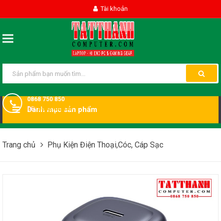
Tài khoản
0868 750 850
DĐ:
Danh mục sản phẩm
0868750850
Trang chủ
Phụ Kiện Điện Thoại,Cóc, Cáp Sạc