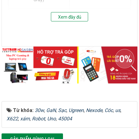
Mã sản phẩm (Pink Blue)
45006
Xem đầy đủ
100-240V ~ 40/60Hz,
Điện áp đầu vào
800mA Max
5V/3A, 9V/3A, 12V/2.5A,
Cổng ra USB-C
15V/2A, 20V/1.5A
Tổng công suất đầu ra
30W Max
Công nghệ
GaN (Gallium Nitride)
Từ khóa:
30w
,
GaN
,
Sạc
,
Ugreen
,
Nexode
,
Cóc
,
us
,
Xám không gian (Space
X622
,
xám
,
Robot
,
Uno
,
45004
Màu sắc
Gray), Xanh hồng (Pink
Blue)