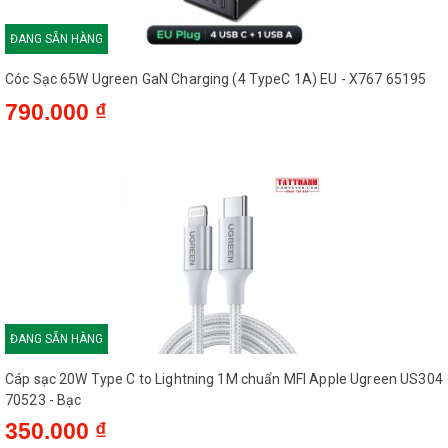
ĐANG SẴN HÀNG
Cóc Sạc 65W Ugreen GaN Charging (4 TypeC 1A) EU - X767 65195
790.000 ₫
ĐANG SẴN HÀNG
Cáp sạc 20W Type C to Lightning 1M chuẩn MFI Apple Ugreen US304
70523 - Bạc
350.000 ₫