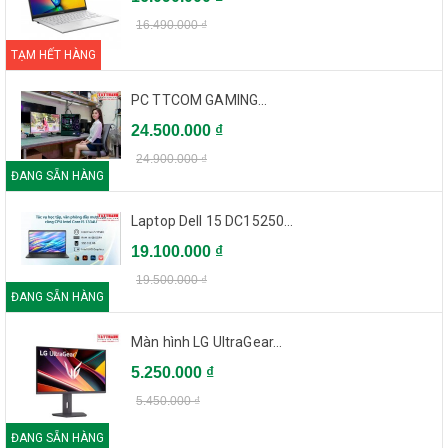
16.490.000 ₫
TẠM HẾT HÀNG
PC TTCOM GAMING...
24.500.000 ₫
24.900.000 ₫
ĐANG SẴN HÀNG
Laptop Dell 15 DC15250...
19.100.000 ₫
19.500.000 ₫
ĐANG SẴN HÀNG
Màn hình LG UltraGear...
5.250.000 ₫
5.450.000 ₫
ĐANG SẴN HÀNG