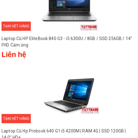
TẠM HẾT HÀNG
Laptop Cũ HP EliteBook 840 G3 - i5 6300U / 8GB / SSD 256GB / 14"
FHD Cảm ứng
Liên hệ
TẠM HẾT HÀNG
Laptop Cũ Hp Probook 640 G1 i5 4200M | RAM 4G | SSD 120GB |
14.0” HD+