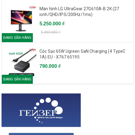
Màn hình LG UltraGear 27G610A-B 2K (27
icnh/QHD/IPS/200Hz/1ms)
5.250.000 ₫
5.450.000 ₫
ĐANG SẴN HÀNG
Cóc Sạc 65W Ugreen GaN Charging (4 TypeC
1A) EU - X767 65195
790.000 ₫
ĐANG SẴN HÀNG