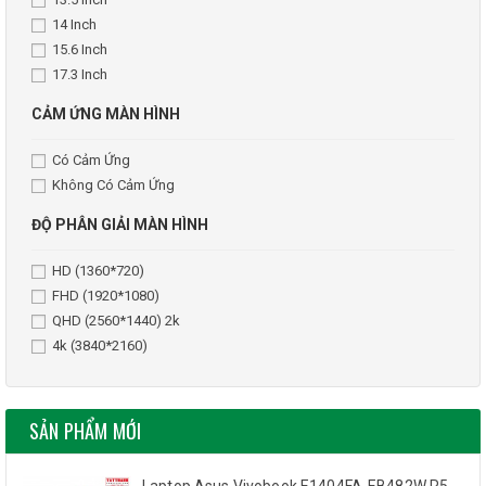
14 Inch
15.6 Inch
17.3 Inch
CẢM ỨNG MÀN HÌNH
Có Cảm Ứng
Không Có Cảm Ứng
ĐỘ PHÂN GIẢI MÀN HÌNH
HD (1360*720)
FHD (1920*1080)
QHD (2560*1440) 2k
4k (3840*2160)
SẢN PHẨM MỚI
Laptop Asus Vivobook E1404FA-EB482W R5-