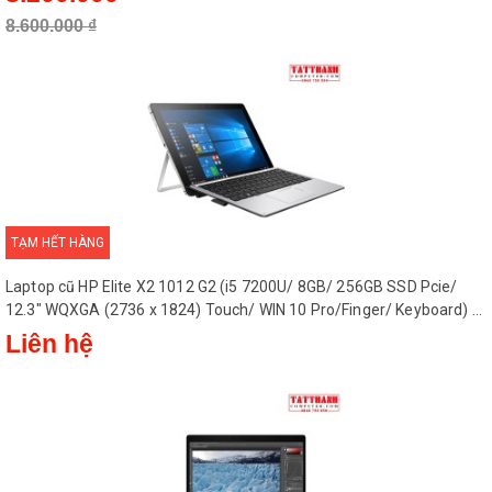
8.600.000 ₫
TẠM HẾT HÀNG
Laptop cũ HP Elite X2 1012 G2 (i5 7200U/ 8GB/ 256GB SSD Pcie/
12.3" WQXGA (2736 x 1824) Touch/ WIN 10 Pro/Finger/ Keyboard) -
Máy Nhật
Liên hệ