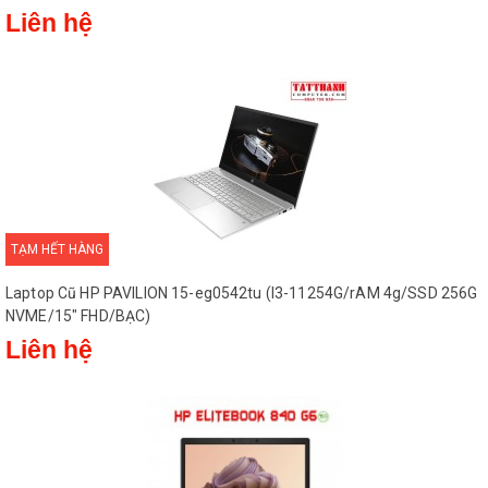
Liên hệ
TẠM HẾT HÀNG
Laptop Cũ HP PAVILION 15-eg0542tu (I3-11254G/rAM 4g/SSD 256G
NVME/15" FHD/BẠC)
Liên hệ