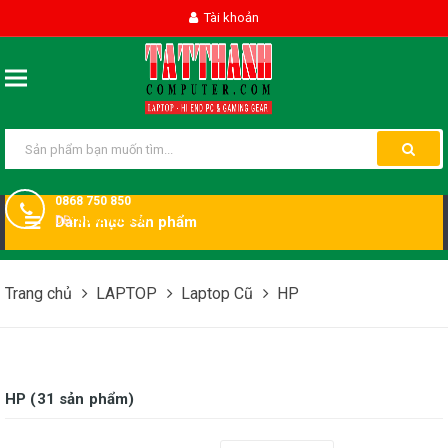
Tài khoản
0868 750 850
DĐ:
Danh mục sản phẩm
0868750850
Trang chủ
LAPTOP
Laptop Cũ
HP
HP (31 sản phẩm)