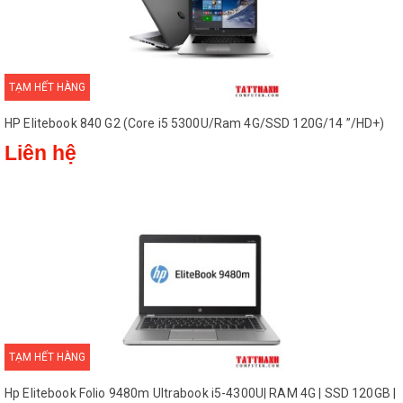
TẠM HẾT HÀNG
HP Elitebook 840 G2 (Core i5 5300U/Ram 4G/SSD 120G/14 ”/HD+)
Liên hệ
TẠM HẾT HÀNG
Hp Elitebook Folio 9480m Ultrabook i5-4300U| RAM 4G | SSD 120GB |