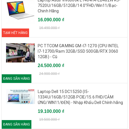
7520U/16GB/512GB/14.0"FHD/Win11/Bạc-
Chinh Hãng
16.090.000 ₫
16.490.000 ₫
TẠM HẾT HÀNG
PC TTCOM GAMING GM-I7-1270 (CPU INTEL
I7-12700/Ram 32GB/SSD 500GB/RTX 3060
12GB) - Cũ
24.500.000 ₫
24.900.000 ₫
ĐANG SẴN HÀNG
Laptop Dell 15 DC15250 (I5-
1334U/16GB/512GB PCIE/15.6 FHD/CẢM
ỨNG/WIN11/ĐEN) - Nhập Khẩu Dell Chính hãng
19.100.000 ₫
19.500.000 ₫
ĐANG SẴN HÀNG