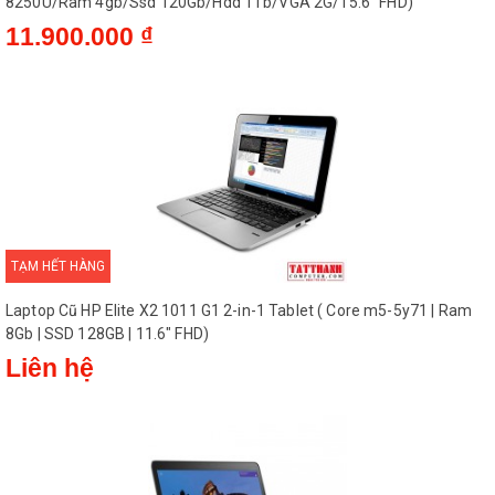
8250U/Ram 4gb/Ssd 120Gb/Hdd 1Tb/VGA 2G/15.6" FHD)
11.900.000 ₫
TẠM HẾT HÀNG
Laptop Cũ HP Elite X2 1011 G1 2-in-1 Tablet ( Core m5-5y71 | Ram
8Gb | SSD 128GB | 11.6" FHD)
Liên hệ