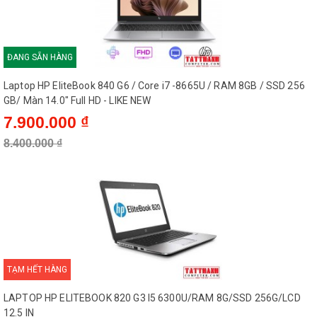
ĐANG SẴN HÀNG
Laptop HP EliteBook 840 G6 / Core i7 -8665U / RAM 8GB / SSD 256
GB/ Màn 14.0″ Full HD - LIKE NEW
7.900.000 ₫
8.400.000 ₫
TẠM HẾT HÀNG
LAPTOP HP ELITEBOOK 820 G3 I5 6300U/RAM 8G/SSD 256G/LCD
12.5 IN