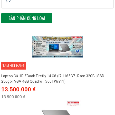
G7
2 cổng USB type C
1 khe cắm sim
SẢN PHẨM CÙNG LOẠI
TẠM HẾT HÀNG
Laptop Cũ HP ZBook Firefly 14 G8 (i7 1165G7 | Ram 32GB | SSD
256gb | VGA 4GB Quadro T500 | Win11)
13.500.000 ₫
13.900.000 ₫