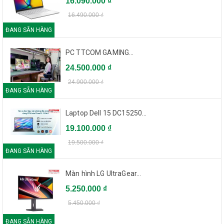
16.090.000 ₫
16.490.000 ₫
ĐANG SẴN HÀNG
PC TTCOM GAMING...
24.500.000 ₫
24.900.000 ₫
ĐANG SẴN HÀNG
Laptop Dell 15 DC15250...
19.100.000 ₫
19.500.000 ₫
ĐANG SẴN HÀNG
Màn hình LG UltraGear...
5.250.000 ₫
5.450.000 ₫
ĐANG SẴN HÀNG