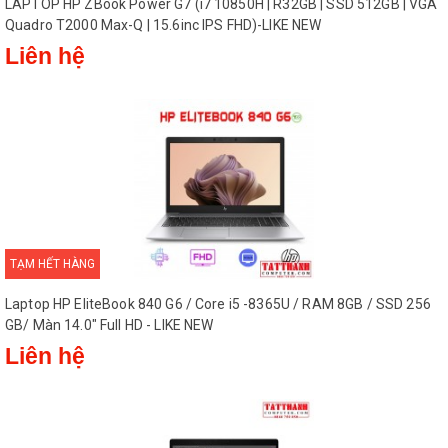
LAPTOP HP ZBook Power G7 (i7 10850H | R32GB | SSD 512GB | VGA
Quadro T2000 Max-Q | 15.6inc IPS FHD)-LIKE NEW
Liên hệ
TẠM HẾT HÀNG
Laptop HP EliteBook 840 G6 / Core i5 -8365U / RAM 8GB / SSD 256
GB/ Màn 14.0″ Full HD - LIKE NEW
Liên hệ