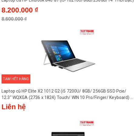
Laptop Cũ HP Elitbook 840 G7 (I5-10210U/8GB/256Gb/14" FHD/Bạc)
8.200.000 ₫
8.600.000 ₫
TẠM HẾT HÀNG
Laptop cũ HP Elite X2 1012 G2 (i5 7200U/ 8GB/ 256GB SSD Pcie/
12.3" WQXGA (2736 x 1824) Touch/ WIN 10 Pro/Finger/ Keyboard) -
Máy Nhật
Liên hệ