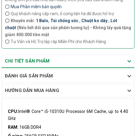
⭕
Mua Phần mềm bản quyển
⭕ Quý khách nâng cấp ram, ổ cứng liện hệ để được hổ trợ
⭕
Khuyến mãi:
1 Balo
,
Túi chống sốc
,
Chuột ko dây
,
Lót
chuột
(Nếu hết đổi qua sản phẩm tương tự) - Không lấy quà tặng
giảm 400.000 tiền mặt
⭕ Tư Vấn và Hỗ Trợ lắp ráp Miễn Phí cho Khách Hàng
CHI TIẾT SẢN PHẨM
ĐÁNH GIÁ SẢN PHẨM
HƯỚNG DẪN MUA HÀNG
CPU:
Intel® Core™ i5-10310U Processor 6M Cache, up to 4.40
GHz
RAM:
16GB DDR4
Ổ cứng:
256GB SSD NVMe