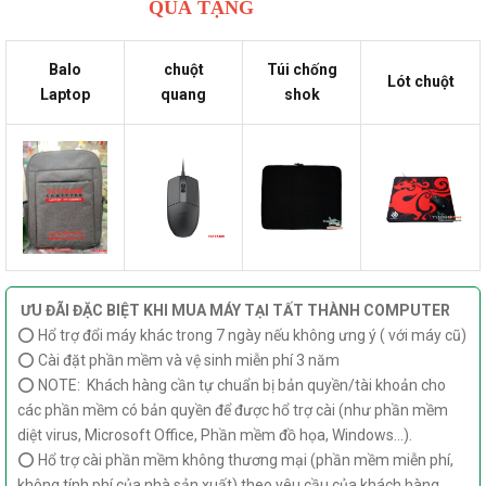
QUÀ TẶNG
Balo
chuột
Túi chống
Lót chuột
Laptop
quang
shok
ƯU ĐÃI ĐẶC BIỆT KHI MUA MÁY TẠI TẤT THÀNH COMPUTER
⭕ Hổ trợ đổi máy khác trong 7 ngày nếu không ưng ý ( với máy cũ)
⭕ Cài đặt phần mềm và vệ sinh miễn phí 3 năm
⭕ NOTE: Khách hàng cần tự chuẩn bị bản quyền/tài khoản cho
các phần mềm có bản quyền để được hổ trợ cài (như phần mềm
diệt virus, Microsoft Office, Phần mềm đồ họa, Windows...).
⭕ Hổ trợ cài phần mềm không thương mại (phần mềm miễn phí,
không tính phí của nhà sản xuất) theo yêu cầu của khách hàng