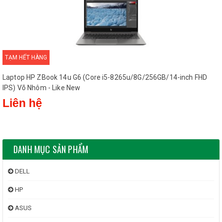
TẠM HẾT HÀNG
Laptop HP ZBook 14u G6 (Core i5-8265u/8G/256GB/14-inch FHD
IPS) Võ Nhôm - Like New
Liên hệ
DANH MỤC SẢN PHẨM
DELL
HP
ASUS