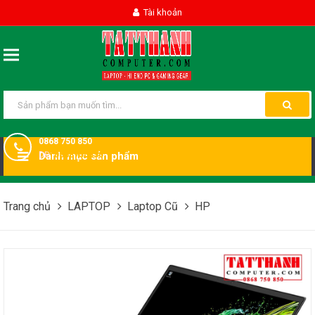
Tài khoản
0868 750 850
DĐ:
Danh mục sản phẩm
0868750850
Trang chủ
LAPTOP
Laptop Cũ
HP