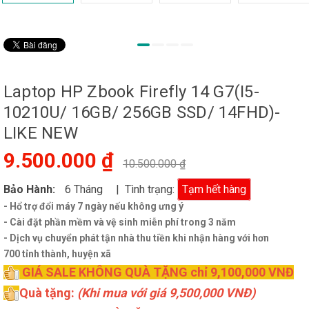
Laptop HP Zbook Firefly 14 G7(I5-
10210U/ 16GB/ 256GB SSD/ 14FHD)-
LIKE NEW
9.500.000 ₫
10.500.000 ₫
Bảo Hành:
6 Tháng
| Tình trạng:
Tạm hết hàng
- Hổ trợ đổi máy 7 ngày nếu không ưng ý
- Cài đặt phần mềm và
vệ sinh
miễn phí
trong 3 năm
- Dịch vụ chuyển phát tận nhà thu tiền khi nhận hàng với hơn
700
tỉnh thành
, huyện xã
GIÁ SALE KHÔNG QUÀ TẶNG chỉ 9,100,000 VNĐ
Quà tặng:
(Khi mua với giá 9,500,000 VNĐ)