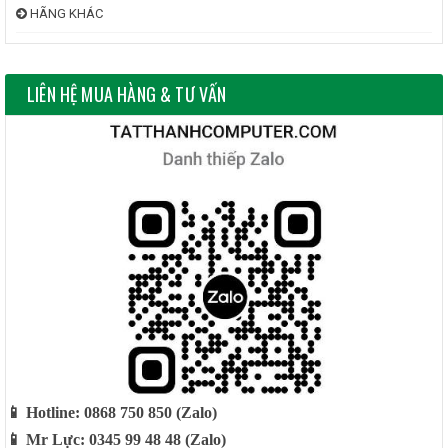
sự mềm mại và chuẩn xác là điều bạn có thể thấy khi sử dụng.
HÃNG KHÁC
những cú nhấp chuột với độ nảy tay nhẹ nhàng sẽ khiến bạn
yên tâm hơn khi sử dụng.
LIÊN HỆ MUA HÀNG & TƯ VẤN
Hiệu năng Laptop Hp EliteBook
Folio 1040 G2
EliteBook Folio 1040 G2 là chiếc Ultrabook cực kỳ mạnh mẽ đáp
ứng cho những doanh nhân hay những người có yêu cầu công
việc cao. EliteBook Folio 1040 G2 được biết đến với bộ vi xử lý
Intel Core i5-5300U, dung lượng RAM 4GB và ổ cứng SSD
128GB khiến bạn có một không gian lưu trữ mênh mông, chơi
game thoải mái, lưu trữ ấn tượng là điều mà chiếc máy này có
thể đem tới cho bạn khi sử dụng.
Laptop EliteBook Folio 1040 G2 được thiết kế với đồ họa Intel HD
📱 Hotline: 0868 750 850 (Zalo)
Graphics 5500 cao cấp của mình, với những trò chơi đồ họa cao
📱 Mr Lực: 0345 99 48 48 (Zalo)
hay những phần mềm thiết kế chuyên dụng, sẽ đem đến bạn