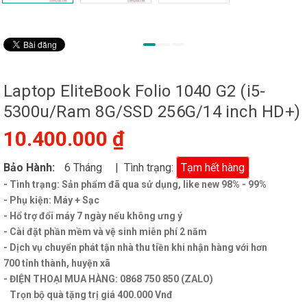
Laptop EliteBook Folio 1040 G2 (i5-
5300u/Ram 8G/SSD 256G/14 inch HD+)
10.400.000 ₫
Bảo Hành:
6 Tháng
| Tình trạng:
Tạm hết hàng
- Tình trạng: Sản phẩm đã qua sử dụng, like new 98% - 99%
- Phụ kiện: Máy + Sạc
- Hổ trợ đổi máy 7 ngày nếu không ưng ý
- Cài đặt phần mềm và
vệ sinh
miễn phí
2 năm
- Dịch vụ chuyển phát tận nhà thu tiền khi nhận hàng với hơn
700
tỉnh thành
, huyện xã
- ĐIỆN THOẠI MUA HÀNG: 0868 750 850 (ZALO)
Trọn bộ quà tặng trị giá 400.000 Vnđ