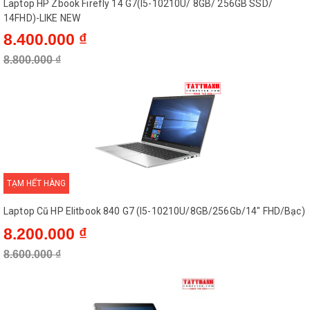
Laptop HP Zbook Firefly 14 G7(I5-10210U/ 8GB/ 256GB SSD/
14FHD)-LIKE NEW
8.400.000 ₫
8.800.000 ₫
TẠM HẾT HÀNG
Laptop Cũ HP Elitbook 840 G7 (I5-10210U/8GB/256Gb/14" FHD/Bạc)
8.200.000 ₫
HP EliteBook Folio 1040 G2 - Thiết
8.600.000 ₫
kế đẹp, hiệu năng ổn định, xứng
tầm doanh nhân
Máy nặng 1,4kg kết hợp với bộ khung mỏng và các góc được bo