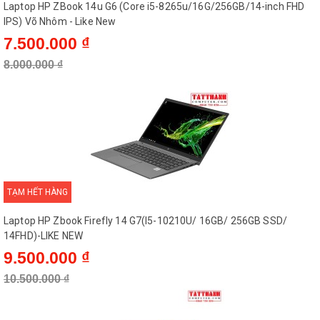
Laptop HP ZBook 14u G6 (Core i5-8265u/16G/256GB/14-inch FHD
IPS) Võ Nhôm - Like New
7.500.000 ₫
8.000.000 ₫
TẠM HẾT HÀNG
Laptop HP Zbook Firefly 14 G7(I5-10210U/ 16GB/ 256GB SSD/
14FHD)-LIKE NEW
9.500.000 ₫
10.500.000 ₫
Laptop HP Folio 1040 có độ bền