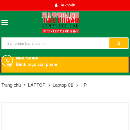
Tài khoản
0868 750 850
DĐ:
Danh mục sản phẩm
0868750850
Trang chủ
LAPTOP
Laptop Cũ
HP