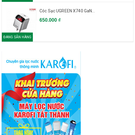
Cóc Sạc UGREEN X740 GaN...
650.000 ₫
ĐANG SẴN HÀNG