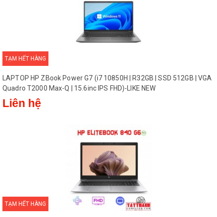
cao
Laptop hp elitebook folio 1040 g2, i5 5300u, 4gb, ssd 128gb
màn hình 14.1 fullhd được biết đến với độ chắc chắn và bền
vững cao. Hệ thống máy móc được chứng nhận đáp ứng tiêu
TẠM HẾT HÀNG
chuẩn kỹ thuật quân sự MIL-SPEC 810G. Có nghĩa là thiết bị sẽ
sở hữu khả năng hoạt động ổn định trong điều kiện nhiệt độ
LAPTOP HP ZBook Power G7 (i7 10850H | R32GB | SSD 512GB | VGA
khắc nghiệt, hay là áp suất cao, cũng như chống va đập, bụi bẩn
Quadro T2000 Max-Q | 15.6inc IPS FHD)-LIKE NEW
và sương mù. Tính năng chống tràn giúp bảo vệ bàn phím
Liên hệ
không bị hỏng nếu có nước đổ vào.
Màn hình HP Elitebook full HD chất
lượng cao
Laptop EliteBook Folio 1040 G2 được biết đến với một màn hình
14-inch xinh xắn, độ phân giải Full HD 1920x1080 pixel khiến
những hình ảnh hiện nên khá tốt. Bạn có thể đọc báo, chơi
TẠM HẾT HÀNG
game hay soạn thảo văn bản với máy với chất lượng hình ảnh