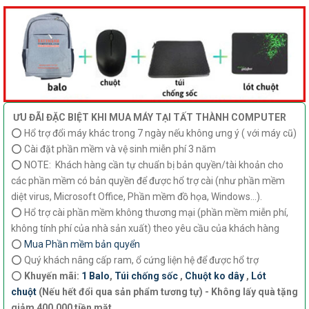
ƯU ĐÃI ĐẶC BIỆT KHI MUA MÁY TẠI TẤT THÀNH COMPUTER
⭕ Hổ trợ đổi máy khác trong 7 ngày nếu không ưng ý ( với máy cũ)
⭕ Cài đặt phần mềm và vệ sinh miễn phí 3 năm
⭕ NOTE: Khách hàng cần tự chuẩn bị bản quyền/tài khoản cho
các phần mềm có bản quyền để được hổ trợ cài (như phần mềm
diệt virus, Microsoft Office, Phần mềm đồ họa, Windows...).
⭕ Hổ trợ cài phần mềm không thương mại (phần mềm miễn phí,
không tính phí của nhà sản xuất) theo yêu cầu của khách hàng
⭕
Mua Phần mềm bản quyển
⭕ Quý khách nâng cấp ram, ổ cứng liện hệ để được hổ trợ
⭕
Khuyến mãi:
1 Balo
,
Túi chống sốc
,
Chuột ko dây
,
Lót
chuột
(Nếu hết đổi qua sản phẩm tương tự) - Không lấy quà tặng
giảm 400.000 tiền mặt