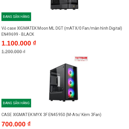
Sau: 1x120mm
Hỗ trợ Tản nhiệt nước
Nóc: 240 / 280 / 360 mm
ĐANG SẴN HÀNG
(Radiator)
Cạnh: 120 mm
Vỏ case XIGMATEK Moon ML DGT (mATX/0 Fan/màn hình Digital)
EN49699 - BLACK
1.100.000 ₫
GIỚI HẠN KÍCH THƯỚC
1.200.000 ₫
420 mm (Phù hợp cho các
Chiều dài GPU tối đa
dòng VGA 3 quạt cỡ lớn)
Chiều cao tản nhiệt CPU
175 mm
Chiều dài bộ nguồn (PSU)
220 mm
ĐANG SẴN HÀNG
CASE XIGMATEK MYX 3F EN45950 (M-Atx/ Kèm 3Fan)
CỔNG KẾT NỐI (I/O)
700.000 ₫
01 x USB 3.0, 01 x USB 2.0,