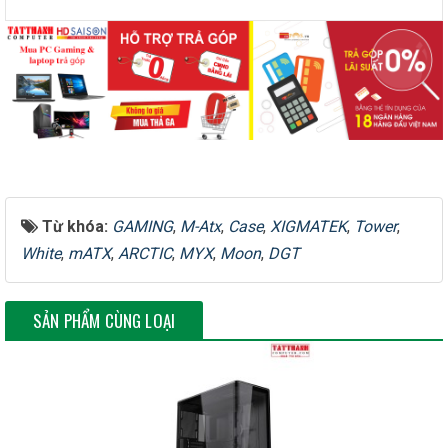
Hỗ trợ bộ nguồn
Standard PS2 ATX PSU
KHE CẮM LƯU TRỮ
HDD Cage (Trên)
01 x (3.5″ & 2.5″ Combo)
HDD Cage (Dưới)
01 x 3.5″
Từ khóa:
GAMING
,
M-Atx
,
Case
,
XIGMATEK
,
Tower
,
White
,
mATX
,
ARCTIC
,
MYX
,
Moon
,
DGT
SSD Bracket
01 x 2.5″
SẢN PHẨM CÙNG LOẠI
HỆ THỐNG TẢN NHIỆT
Nóc: 3x120mm hoặc
3x140mm Cạnh
Hỗ trợ Quạt (Fan)
MB: 2x120mm