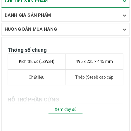
CHI TIẾT SẢN PHẨM
ĐÁNH GIÁ SẢN PHẨM
HƯỚNG DẪN MUA HÀNG
Thông số chung
Kích thước (LxWxH)
495 x 225 x 445 mm
Chất liệu
Thép (Steel) cao cấp
HỖ TRỢ PHẦN CỨNG
Xem đầy đủ
Hỗ trợ Mainboard
Micro ATX, Mini ITX
Khe mở rộng
5 khe tiêu chuẩn