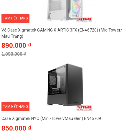
TẠM HẾT HÀNG
Vỏ Case Xigmatek GAMING X ARTIC 3FX (EN46720) (Mid Tower/
Màu Trắng)
890.000 ₫
1.090.000 ₫
TẠM HẾT HÀNG
Case Xigmatek NYC (Mini-Tower/Màu Đen) EN45709
850.000 ₫