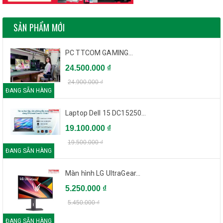
SẢN PHẨM MỚI
PC TTCOM GAMING...
24.500.000 ₫
24.900.000 ₫
ĐANG SẴN HÀNG
Laptop Dell 15 DC15250...
19.100.000 ₫
19.500.000 ₫
ĐANG SẴN HÀNG
Màn hình LG UltraGear...
5.250.000 ₫
5.450.000 ₫
ĐANG SẴN HÀNG