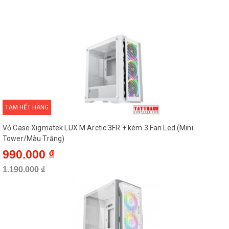
Bảng điều khiển
HD Audio
TẠM HẾT HÀNG
Vỏ Case Xigmatek LUX M Arctic 3FR + kèm 3 Fan Led (Mini
Tower/Màu Trắng)
990.000 ₫
1.190.000 ₫