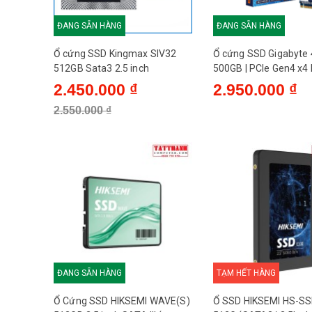
ĐANG SẴN HÀNG
ĐANG SẴN HÀNG
Ổ cứng SSD Kingmax SIV32
Ổ cứng SSD Gigabyte
512GB Sata3 2.5 inch
500GB | PCIe Gen4 x4
M.2 2280 (G440E500G
2.450.000 ₫
2.950.000 ₫
2.550.000 ₫
ĐANG SẴN HÀNG
TẠM HẾT HÀNG
Ổ Cứng SSD HIKSEMI WAVE(S)
Ổ SSD HIKSEMI HS-S