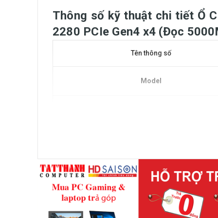
Thông số kỹ thuật chi tiết
2280 PCIe Gen4 x4 (Đọc 5000
Tên thông số
Model
Dung lượng ổ cứng
Form Factor
Chuẩn kết nối
DRAM
NAND