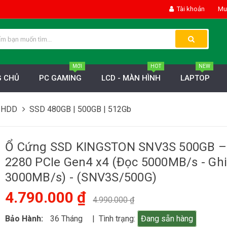
Tài khoản
Mua
MỚI
HOT
NEW
 CHỦ
PC GAMING
LCD - MÀN HÌNH
LAPTOP
 HDD
SSD 480GB | 500GB | 512Gb
Ổ Cứng SSD KINGSTON SNV3S 500GB –
2280 PCIe Gen4 x4 (Đọc 5000MB/s - Gh
3000MB/s) - (SNV3S/500G)
4.790.000 ₫
4.990.000 ₫
Bảo Hành:
36 Tháng
| Tình trạng:
Đang sẵn hàng