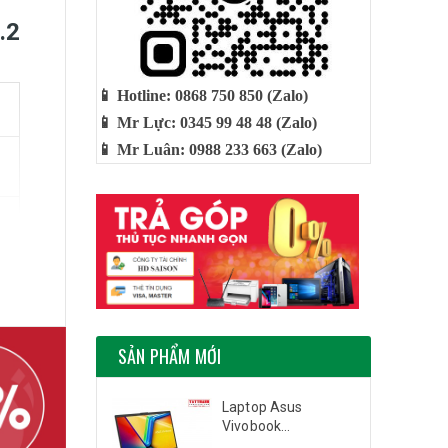
.2
📱 Hotline: 0868 750 850 (Zalo)
📱 Mr Lực: 0345 99 48 48 (Zalo)
📱 Mr Luân: 0988 233 663 (Zalo)
SẢN PHẨM MỚI
Laptop Asus
Vivobook...