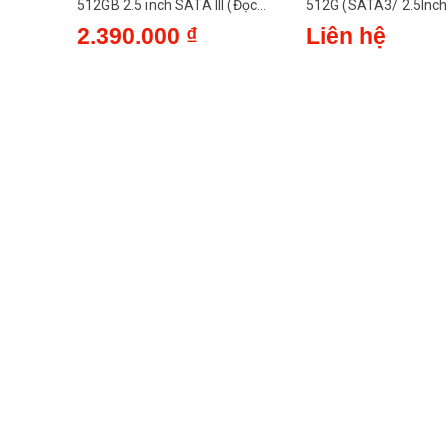
512GB 2.5 inch SATA III (Đọc
512G (SATA3/ 2.5Inch
530MB/s - Ghi 450MB/s) - (HS-
530MB/s/ 480MB/s)
2.390.000 ₫
Liên hệ
SSD-WAVE(S) 512G)