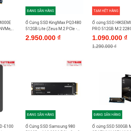
ĐANG SẴN HÀNG
TẠM HẾT HÀNG
 4000E
Ổ Cứng SSD KingMax PQ3480
Ổ cứng SSD HIKSEM
 NVMe,
512GB Lite (Zeus M.2 PCIe -
PRO 512GB M.2 2280
)
Gen3x4)
3.0x4 (Đọc 3500MB/s
2.950.000 ₫
1.090.000 ₫
1800MB/s) - (HS-S
1.290.000 ₫
Pro(P) 512G)
ĐANG SẴN HÀNG
ĐANG SẴN HÀNG
SD-E100
Ổ Cứng SSD Samsung 980
Ổ cứng SSD 500GB 