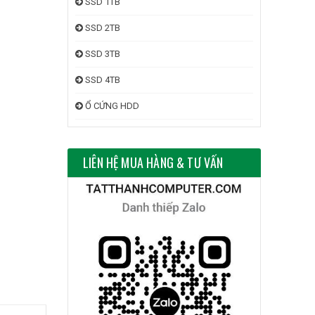
SSD 1TB
SSD 2TB
SSD 3TB
SSD 4TB
Ổ CỨNG HDD
LIÊN HỆ MUA HÀNG & TƯ VẤN