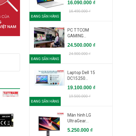
16.090.000 ₫
16.490.000 ₫
ĐANG SẴN HÀNG
PC TTCOM
GAMING...
24.500.000 ₫
24.900.000 ₫
ĐANG SẴN HÀNG
Laptop Dell 15
DC15250...
19.100.000 ₫
19.500.000 ₫
ĐANG SẴN HÀNG
Màn hình LG
UltraGear...
5.250.000 ₫