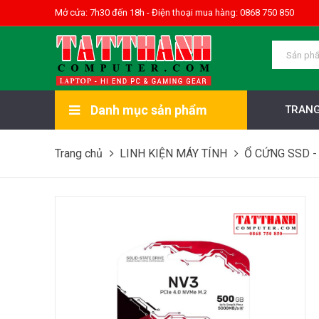
Mở cửa: 7h30 đến 18h - Điện thoại mua hàng: 0868 750 850
Danh mục sản phẩm
TRANG
Trang chủ
LINH KIỆN MÁY TÍNH
Ổ CỨNG SSD -