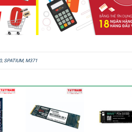
5000 MB/s
3000 MB/s
-
0
,
SPATIUM
,
M371
-
-
160 TB
36 tháng hoặc trong giới hạn TBW (Tùy điều kiện nào đến
trước)