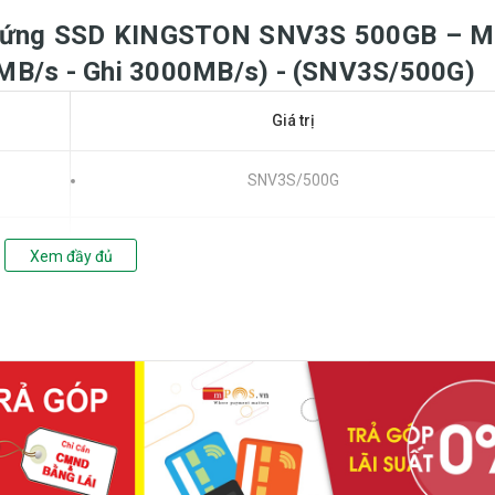
 Ổ Cứng SSD KINGSTON SNV3S 500GB – M
MB/s - Ghi 3000MB/s) - (SNV3S/500G)
Giá trị
SNV3S/500G
500 GB
Xem đầy đủ
M.2 2280
PCIe Gen 4.0 x4 NVMe
HMB (Host Memory Buffer)
3D