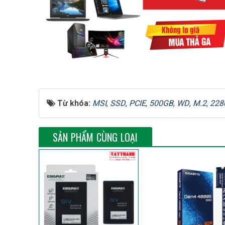
Tốc độ đọc tuần tự
Tốc độ ghi tuần tự
Tốc độ đọc ngẫu nhiên
Từ khóa:
MSI
,
SSD
,
PCIE
,
500GB
,
WD
,
M.2
,
228
Tốc độ ghi ngẫu nhiên
SẢN PHẨM CÙNG LOẠI
Phần mềm
Độ bền (TBW)
Thời gian bảo hành