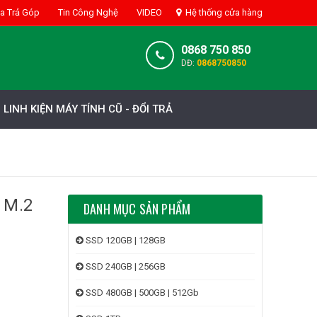
 Trả Góp
Tin Công Nghệ
VIDEO
Hệ thống cửa hàng
0868 750 850
DĐ:
0868750850
LINH KIỆN MÁY TÍNH CŨ - ĐỔI TRẢ
 M.2
DANH MỤC SẢN PHẨM
i
SSD 120GB | 128GB
SSD 240GB | 256GB
SSD 480GB | 500GB | 512Gb