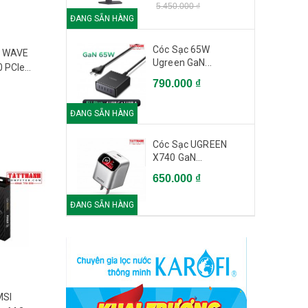
5.450.000 ₫
ĐANG SẴN HÀNG
Cóc Sạc 65W
I WAVE
Ugreen GaN...
 PCIe
, Ghi
790.000 ₫
SD-WAVE
ĐANG SẴN HÀNG
Cóc Sạc UGREEN
X740 GaN...
650.000 ₫
ĐANG SẴN HÀNG
MSI