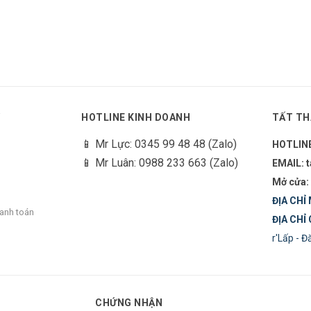
Y
HOTLINE KINH DOANH
TẤT TH
📱 Mr Lực: 0345 99 48 48 (Zalo)
HOTLIN
📱 Mr Luân: 0988 233 663 (Zalo)
EMAIL: 
Mở cửa:
ĐỊA CHỈ 
hanh toán
ĐỊA CHỈ 
r'Lấp - 
CHỨNG NHẬN