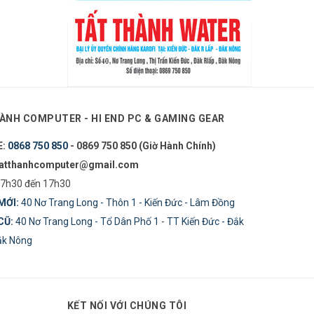
ÀNH COMPUTER - HI END PC & GAMING GEAR
E:
0868 750 850
- 0869 750 850 (Giờ Hành Chính)
tatthanhcomputer@gmail.com
7h30 đến 17h30
MỚI:
40 Nơ Trang Long - Thôn 1 - Kiến Đức - Lâm Đồng
CŨ:
40 Nơ Trang Long - Tổ Dân Phố 1 - TT Kiến Đức - Đắk
Đăk Nông
KẾT NỐI VỚI CHÚNG TÔI