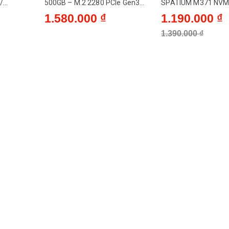
/
500GB – M.2 2280 PCIe Gen3
SPATIUM M371 NVM
x4 (Đọc 3100MB/s - Ghi
1.580.000 ₫
1.190.000 ₫
2600MB/s) - (MZ-V8V500BW)
1.390.000 ₫