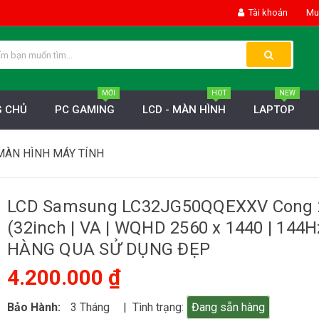
Tài khoản
Mua
MỚI
HOT
NEW
 CHỦ
PC GAMING
LCD - MÀN HÌNH
LAPTOP
MÀN HÌNH MÁY TÍNH
LCD Samsung LC32JG50QQEXXV Cong 
(32inch | VA | WQHD 2560 x 1440 | 144Hz
HÀNG QUA SỬ DỤNG ĐẸP
4.200.000 ₫
Bảo Hành:
3 Tháng
| Tình trạng:
Đang sẵn hàng