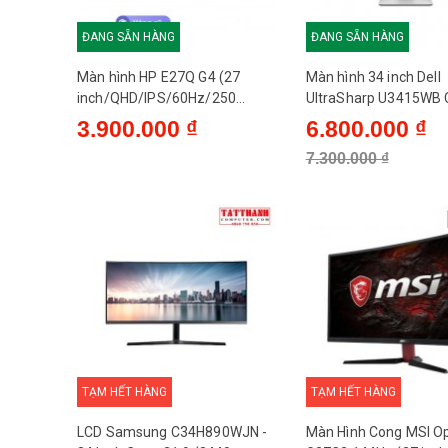
Kích thước32 inch
ĐANG SẴN HÀNG
ĐANG SẴN HÀNG
Tấm nềnVA
Độ phân giải2K (2560 x 1440)
Màn hình HP E27Q G4 (27
Màn hình 34 inch Dell
inch/QHD/IPS/60Hz/250
UltraSharp U3415WB 
Tốc độ làm mới144Hz
nits/USB/2K) - Cũ - QSD
Ultrawide QSD - Cũ - 
3.900.000 ₫
6.800.000 ₫
Thời gian đáp ứng4ms
7.300.000 ₫
Cổng kết nối1x DisplayPort, 2x HDMI
TẠM HẾT HÀNG
TẠM HẾT HÀNG
LCD Samsung C34H890WJN -
Màn Hình Cong MSI Op