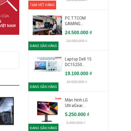
TẠM HẾT HÀNG
PC TTCOM
GAMING...
 và
24.500.000 ₫
g và
24.900.000 ₫
ĐANG SẴN HÀNG
hục
Laptop Dell 15
DC15250...
19.100.000 ₫
19.500.000 ₫
ĐANG SẴN HÀNG
Màn hình LG
UltraGear...
5.250.000 ₫
5.450.000 ₫
ĐANG SẴN HÀNG