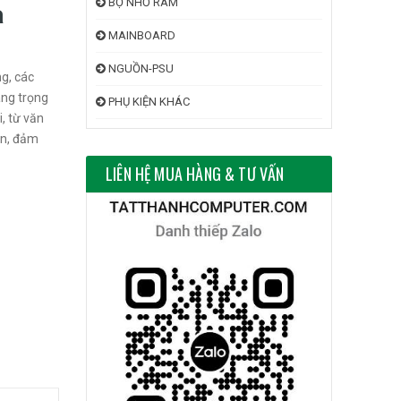
BỘ NHỚ RAM
à
MAINBOARD
NGUỒN-PSU
g, các
ng trọng
PHỤ KIỆN KHÁC
, từ văn
ắn, đảm
LIÊN HỆ MUA HÀNG & TƯ VẤN