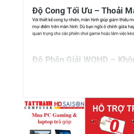
Độ Cong Tối Ưu – Thoải M
Với thiết kế cong tự nhiên, màn hình giúp giảm thiểu 
mọi điểm trên màn hình. Dù bạn ngồi ở chính giữa hay
quan trọng cho các phiên chơi game hoặc làm việc kéo
Độ Phân Giải WQHD – Khôn
Samsung LC32JG50QQEXXV sở hữu độ phân giải WQHD vớ
nét và chân thực. Bạn có thể thoải mái mở nhiều nội
hay phóng to thu nhỏ.
Tần Số Quét 144Hz – Chu
Tần số quét cao lên đến 144Hz mang lại chuyển động 
dàng điều khiển và phản ứng nhanh trong các tựa game
hợp với từng nhu cầu sử dụng, tối ưu hiệu năng cho từn