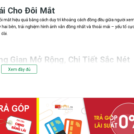
ái Cho Đôi Mắt
mỏi mắt hiệu quả bằng cách duy trì khoảng cách đồng đều giữa người xe
 hai bên, trải nghiệm hình ảnh vẫn đồng nhất và thoải mái – yếu tố cự
 dài.
g Gian Mở Rộng, Chi Tiết Sắc Nét
i mật độ điểm ảnh cao gấp 1.7 lần Full HD, mang lại hình ảnh cực kỳ 
Xem đầy đủ
 dung, làm việc đa nhiệm hoặc duyệt web mà không cần liên tục cuộn c
yển Động Mượt Mà
hình ảnh siêu mượt, loại bỏ hiện tượng nhòe hình, bóng ma và xé hình
 hành động. Ngoài ra, bạn có thể tùy chỉnh tần số 60Hz hoặc 120Hz để
g tác vụ.