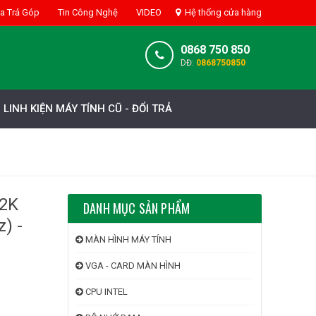
 Trả Góp
Tin Công Nghệ
VIDEO
Hệ thống cửa hàng
0868 750 850
DĐ:
0868750850
LINH KIỆN MÁY TÍNH CŨ - ĐỔI TRẢ
2K
DANH MỤC SẢN PHẨM
) -
MÀN HÌNH MÁY TÍNH
VGA - CARD MÀN HÌNH
CPU INTEL