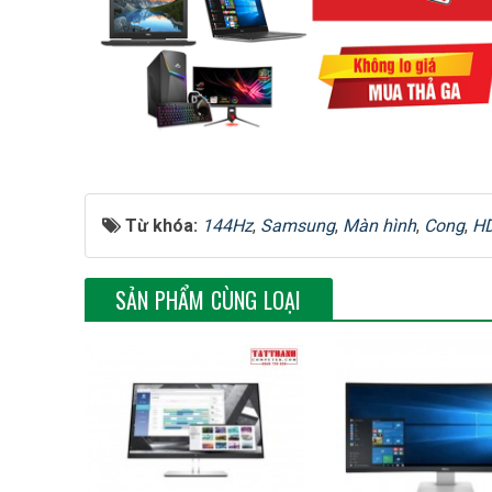
Chế Độ Hiển Thị Đa Dạng 
Chế độ Game được tích hợp sẵn trên LC32JG50QQEXX
tương phản để phù hợp với từng thể loại game. Dù bạ
ấn tượng.
Samsung LC32JG50QQEXXV – Sự kết hợp hoàn hảo giữa
Từ khóa:
144Hz
,
Samsung
,
Màn hình
,
Cong
,
H
mọi thử thách hình ảnh trong game cũng như công việ
SẢN PHẨM CÙNG LOẠI
Thông số kỹ thuật
Samsung LC32JG50QQEXXV
MàuĐen
Loại màn hìnhMàn hình Cong