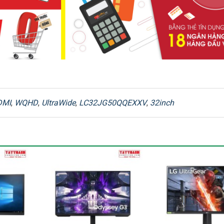
– Tối Ưu Trải Nghiệm Game
V cho phép tự động điều chỉnh màu sắc, mức gamma đen, độ sắc nét
n chơi FPS, RPG hay xem phim hành động, mọi khung hình đều sống độn
 thiết kế thẩm mỹ và công nghệ hiển thị mạnh mẽ, giúp bạn chinh p
DMI
,
WQHD
,
UltraWide
,
LC32JG50QQEXXV
,
32inch
c hàng ngày.