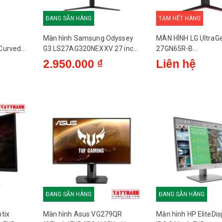
ĐANG SẴN HÀNG
TẠM HẾT HÀNG
Màn hình Samsung Odyssey
MÀN HÌNH LG UltraG
Curved
G3 LS27AG320NEXXV 27 inch
27GN65R-B
QSD
FHD VA 165Hz - Cũ - QSD
(27INCH/FHD/IPS/
2.950.000 ₫
Liên hệ
) - Like New
ĐANG SẴN HÀNG
ĐANG SẴN HÀNG
tix
Màn hình Asus VG279QR
Màn hình HP EliteDi