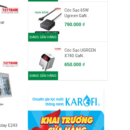
Cóc Sạc 65W
Ugreen GaN...
ear
790.000 ₫
144HZ/1MS
ĐANG SẴN HÀNG
Cóc Sạc UGREEN
X740 GaN...
650.000 ₫
ĐANG SẴN HÀNG
splay E243