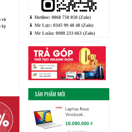
📱 Hotline: 0868 750 850 (Zalo)
m và
📱 Mr Lực: 0345 99 48 48 (Zalo)
c kỳ
📱 Mr Luân: 0988 233 663 (Zalo)
sắc
huột
SẢN PHẨM MỚI
Laptop Asus
Vivobook...
. Dễ
 phù
16.090.000 ₫
16.490.000 ₫