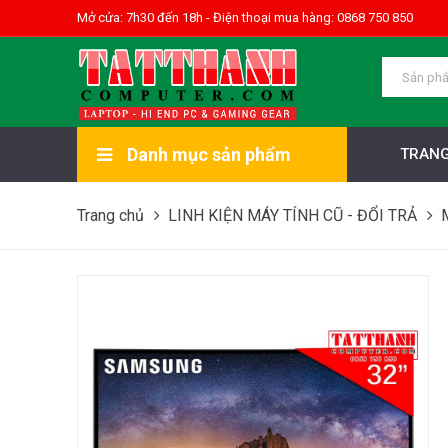
Mở cửa: 7h30 đến 18h - Điện thoại mua hàng: 0868 750 850
Danh mục sản phẩm
TRANG
Trang chủ
LINH KIỆN MÁY TÍNH CŨ - ĐỔI TRẢ