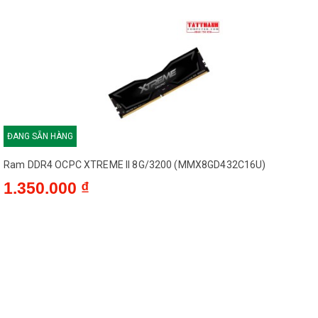
ĐANG SẴN HÀNG
Ram DDR4 OCPC XTREME II 8G/3200 (MMX8GD432C16U)
1.350.000 ₫
ĐANG SẴN HÀNG
Ram GEIL Orion RGB 8GB | DDR4, 3200MHz
(GOSG48GB3200C16BSC)
950.000 ₫