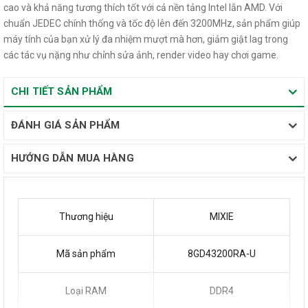
ĐÁNH GIÁ SẢN PHẨM
HƯỚNG DẪN MUA HÀNG
Thương hiệu
MIXIE
Mã sản phẩm
8GD43200RA-U
Loại RAM
DDR4
Dung lượng
8GB
Xem đầy đủ
Tốc độ (Frequency)
3200MHz (chuẩn jedec)
Chuẩn JEDEC
Có