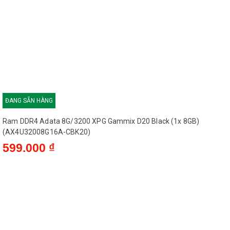
ĐANG SẴN HÀNG
Ram DDR4 Adata 8G/3200 XPG Gammix D20 Black (1x 8GB)
(AX4U32008G16A-CBK20)
599.000 ₫
ĐANG SẴN HÀNG
RAM IV 16GB/3200 KingBank Tản Nhiệt Thép-CH
Liên hệ