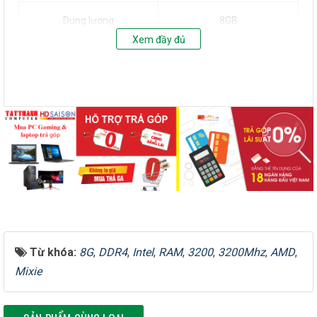
Có – Tản nhiệt nhôm màu
Tản nhiệt (Heatsink)
đen
Kênh bộ nhớ
Dual Channel
Điện áp hoạt động
1.2V
Từ khóa:
8G
,
DDR4
,
Intel
,
RAM
,
3200
,
3200Mhz
,
AMD
,
Số pin
288 pin
Mixie
Kiểu RAM
Unbuffered, Non-ECC
SẢN PHẨM CÙNG LOẠI
Tương thích
Nền tảng Intel và AMD
Ứng dụng
Máy tính để bàn (Desktop)
Tình trạng sản phẩm
Mới 100%, còn hàng