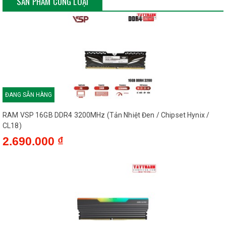
ĐANG SẴN HÀNG
Xuất xứ
Trung Quốc
RAM VSP 16GB DDR4 3200MHz (Tản Nhiệt Đen / Chipset Hynix /
CL18)
Bảo hành
36 tháng
2.690.000 ₫
ĐANG SẴN HÀNG
Ram HIKSEMI Future RGB 16GB DDR4 bus 3200Mhz Black
(HSC416U32C4)
3.290.000 ₫