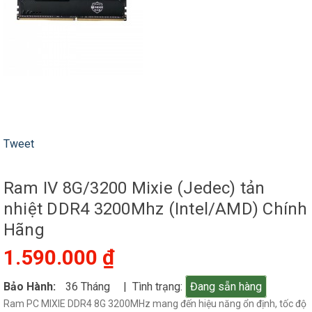
Tweet
Ram IV 8G/3200 Mixie (Jedec) tản
nhiệt DDR4 3200Mhz (Intel/AMD) Chính
Hãng
1.590.000 ₫
Bảo Hành:
36 Tháng
| Tình trạng:
Đang sẵn hàng
Ram PC MIXIE DDR4 8G 3200MHz mang đến hiệu năng ổn định, tốc độ
cao và khả năng tương thích tốt với cả nền tảng Intel lẫn AMD. Với
chuẩn JEDEC chính thống và tốc độ lên đến 3200MHz, sản phẩm giúp
máy tính của bạn xử lý đa nhiệm mượt mà hơn, giảm giật lag trong
các tác vụ nặng như chỉnh sửa ảnh, render video hay chơi game.
CHI TIẾT SẢN PHẨM