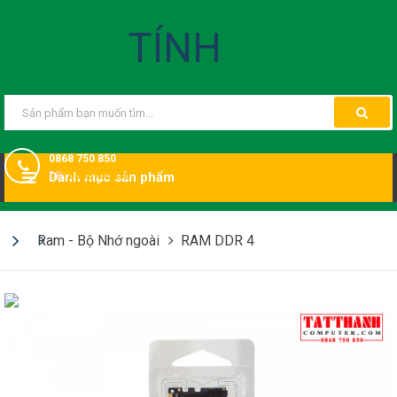
0868 750 850
DĐ:
Danh mục sản phẩm
0868750850
Ram - Bộ Nhớ ngoài
RAM DDR 4