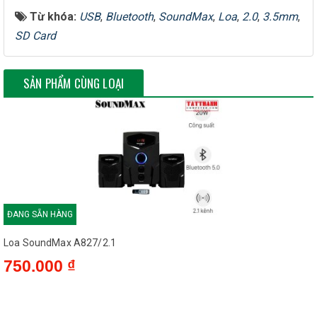
Từ khóa:
USB
,
Bluetooth
,
SoundMax
,
Loa
,
2.0
,
3.5mm
,
Tổng công suất
60W (RMS)
SD Card
Đáp ứng tần số
20Hz - 20KHz
SẢN PHẨM CÙNG LOẠI
Tỷ số nén nhiễu S/N
>75dB
Màu loa
Màu đen
Điều khiển từ xa
có
Kích thước loa siêu
61 x 305 x 265 mm
ĐANG SẴN HÀNG
trầm (WxDxH)
Loa SoundMax A827/2.1
750.000 ₫
Kích thước
857 x 60 x 64 mm
soundbar (WxDxH)