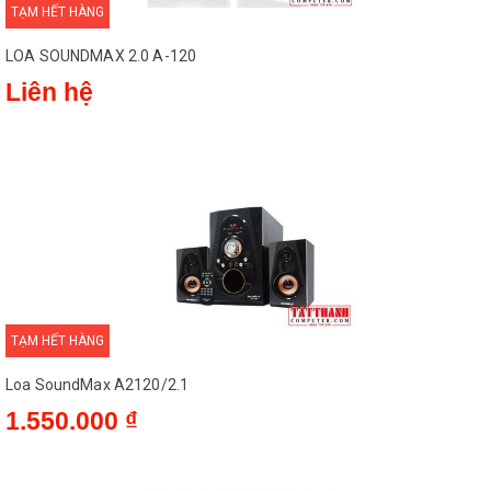
TẠM HẾT HÀNG
LOA SOUNDMAX 2.0 A-120
Liên hệ
Đương nhiên, sản phẩm tiếp nối đàn anh không hề thua kém về
ngoại hình và thậm chí còn trông hấp dẫn hơn nhờ thiết kế liền
lạc cả từ thanh loa cho đến “cục sub”. So với người tiền nhiệm,
mẫu loa thanh SoundMax SB-212 trông liền lạc hơn vì
SoundMax đã bố trí mặt ngoài loa siêu trầm hướng ra bên hông
loa. Không chỉ vậy, thiết kế ống thông hơi giúp cân bằng áp suất
buồng âm cũng được dời ra mặt sau loa siêu trầm thay vì bố trí
ngay mặt trước như đàn anh của mình.
SoundMax SB-212 cũng có thanh loa trưng dụng kiểu thiết kế
TẠM HẾT HÀNG
cứng cáp với chi tiết lưới kim loại bảo vệ các loa thành phần bên
trong. Tuy nhiên, điểm nhấn trên sản phẩm mới chính là phần
Loa SoundMax A2120/2.1
màn hình LED cùng các nút chức năng điều khiển loa được thiết
1.550.000 ₫
kế “nổi” thay vì chìm dưới phần lưới kim loại. Chi tiết này tuy
không hẳn là mới, nhưng vẫn được xem là một điểm nhấn vì
vừa giúp hiển thị thông tin trực quan, vừa cho người đối diện