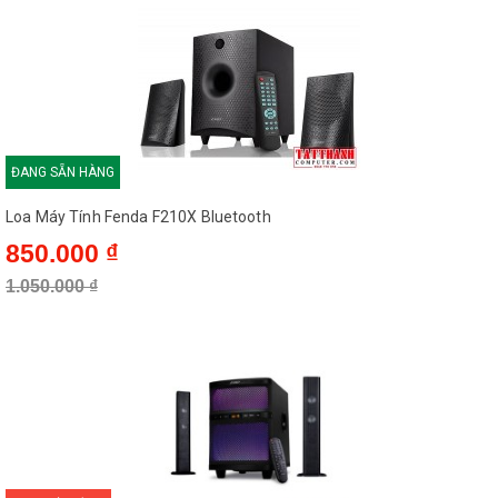
Nguồn
220V - 50Hz
Chất liệu
Gỗ
Soundbar: 2kg
Trọng lượng
Loa siêu trầm: 3.2kg
ĐANG SẴN HÀNG
Loa Máy Tính Fenda F210X Bluetooth
850.000 ₫
Sự tinh giản trong thiết kế loa thành phần của soundbar, mức
1.050.000 ₫
công suất tổng không hề khiến SoundMax SB-212 thua kém đàn
anh SB-217 của mình. Sản phẩm mới vẫn có thể “cân” tốt các
loại hình giải trí gia đình, từ phim ảnh cho đến âm nhạc