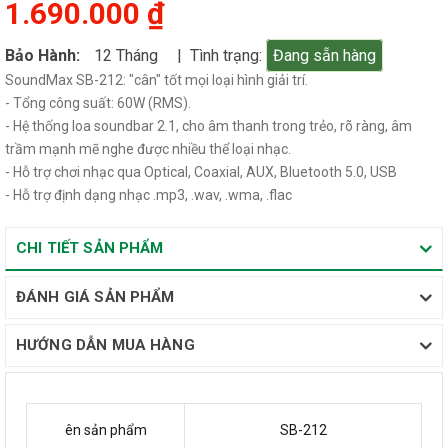
1.690.000 ₫
Bảo Hành:
12 Tháng
| Tình trạng:
Đang sẵn hàng
SoundMax SB-212: "cân" tốt mọi loại hình giải trí.
- Tổng công suất: 60W (RMS).
- Hệ thống loa soundbar 2.1, cho âm thanh trong trẻo, rõ ràng, âm
trầm mạnh mẽ nghe được nhiều thể loại nhạc.
- Hỗ trợ chơi nhạc qua Optical, Coaxial, AUX, Bluetooth 5.0, USB
- Hỗ trợ định dạng nhạc .mp3, .wav, .wma, .flac
CHI TIẾT SẢN PHẨM
ĐÁNH GIÁ SẢN PHẨM
HƯỚNG DẪN MUA HÀNG
ên sản phẩm
SB-212