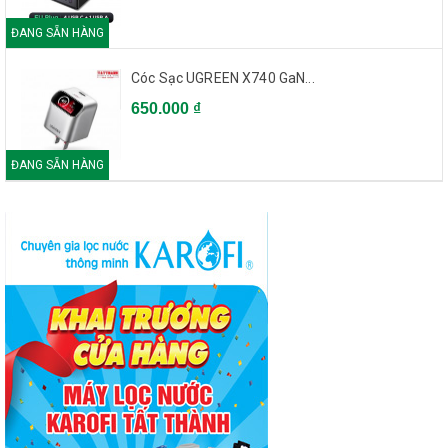
ĐANG SẴN HÀNG
Cóc Sạc UGREEN X740 GaN...
650.000 ₫
ĐANG SẴN HÀNG