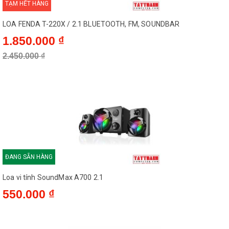
TẠM HẾT HÀNG
LOA FENDA T-220X / 2.1 BLUETOOTH, FM, SOUNDBAR
1.850.000 ₫
2.450.000 ₫
Cách đây khoảng 3 năm, cũng vào thời điểm những tháng ngày
cuối năm, SoundMax từng hâm nóng thị trường thiết bị âm
ĐANG SẴN HÀNG
thanh khi tung ra mẫu loa thanh đầu tiên. SoundMax SB-217,
Loa vi tính SoundMax A700 2.1
mẫu loa soundbar ra đời khi đó không chỉ có thiết kế hiện đại,
chất âm lôi cuốn, thích hợp cho nhu cầu giải trí đa phương tiện,
550.000 ₫
mà còn là tiền đề cho sự xuất hiện của nhiều sản phẩm loa
thanh đáng chú ý sau này. Trong những năm gần đây,
SoundMax dường như tập trung hơn vào xu hướng giải trí di