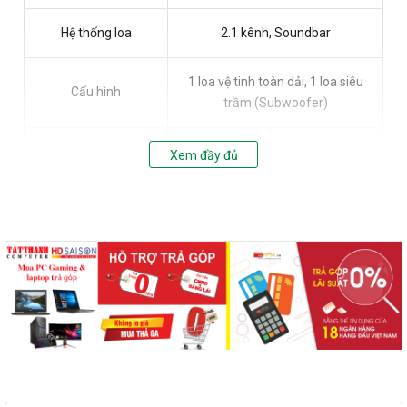
Hệ thống loa
2.1 kênh, Soundbar
1 loa vệ tinh toàn dải, 1 loa siêu
Cấu hình
trầm (Subwoofer)
Chống nhiễm từ
có
Xem đầy đủ
Jack 3.5mm, Hỗ trợ USB 3.0
Tín hiệu ngõ vào
dung lượng 128GB, Bluetooth,
Optical, Coaxial
Tương thích ngõ
2.1
vào 2.1/5.1
Điều chỉnh âm
Volume, Bass
thanh