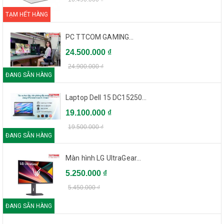
TẠM HẾT HÀNG
PC TTCOM GAMING...
24.500.000 ₫
24.900.000 ₫
ĐANG SẴN HÀNG
Laptop Dell 15 DC15250...
19.100.000 ₫
19.500.000 ₫
ĐANG SẴN HÀNG
Màn hình LG UltraGear...
5.250.000 ₫
5.450.000 ₫
ĐANG SẴN HÀNG