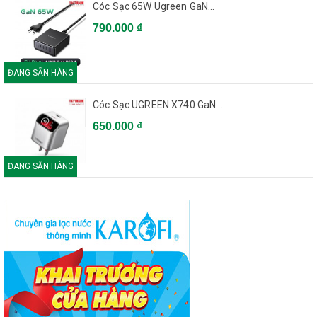
Cóc Sạc 65W Ugreen GaN...
790.000 ₫
ĐANG SẴN HÀNG
Cóc Sạc UGREEN X740 GaN...
650.000 ₫
ĐANG SẴN HÀNG