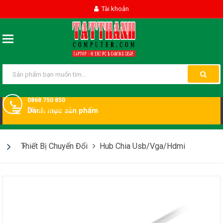
Tài khoản
0868 750 850
DĐ:
Danh mục sản phẩm
0868750850
Thiết Bị Chuyển Đổi
Hub Chia Usb/Vga/Hdmi