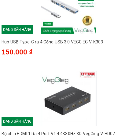
ĐANG SẴN HÀNG
Hub USB Type-C ra 4 Cổng USB 3.0 VEGGIEG V-K303
150.000 ₫
ĐANG SẴN HÀNG
Bộ chia HDMI 1 Ra 4 Port V1.4 4K30Hz 3D VegGieg V-HD07