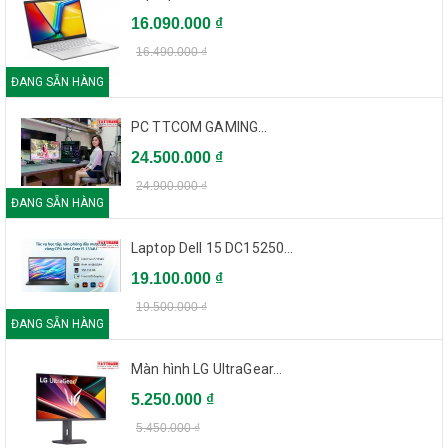
16.090.000 ₫
16.490.000 ₫
ĐANG SẴN HÀNG
PC TTCOM GAMING...
24.500.000 ₫
24.900.000 ₫
ĐANG SẴN HÀNG
Laptop Dell 15 DC15250...
19.100.000 ₫
19.500.000 ₫
ĐANG SẴN HÀNG
Màn hình LG UltraGear...
5.250.000 ₫
5.450.000 ₫