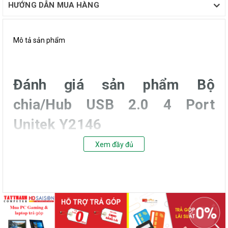
HƯỚNG DẪN MUA HÀNG
Mô tả sản phẩm
Đánh giá sản phẩm Bộ
chia/Hub USB 2.0 4 Port
Unitek Y2146
Xem đầy đủ
GIỚI THIỆU SẢN PHẨM
Hub USB Unitek Y-2146 là sản phẩm nhập khẩu trực tiếp từ nhà
máy sản xuất của Thương hiệu Unitek danh tiếng. Sản phẩm
trải qua quá trình kiểm tra chất lượng sản phẩm nghiêm ngặt,
đủ tiêu chuẩn xuất khẩu sang thị trường châu Âu. Đây là thiết bị