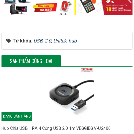
được tạo ra để giải quyết những bất tiện khi sử dụng máy tính,
tăng hiệu quả công việc, mở rộng khả năng kết nối cho máy
tính của bạn. Một sản phẩm rất đáng để sử dụng với nhu cầu đa
dạng của phần lớn người dùng hiện nay.
Từ khóa:
USB
,
2.0
,
Unitek
,
hub
ĐẶC ĐIỂM CHI TIẾT
SẢN PHẨM CÙNG LOẠI
Thiết bị có khả năng mở rộng khả năng kết nối bộ nhớ ngoài
vào máy tính của người dùng với 4 cổng USB 2.0 và giúp người
dùng thoải mái, dễ dàng hơn trong việc lưu trữ, chia sẻ kho dữ
liệu theo ý muốn của mình. Thiết bi cho phép sử dụng được
nhiều USB trong cùng một lúc, không cần rút ra, cắm lại nhiều
lần.
Tiện lợi, tăng năng suất công việc với tốc độ truyền dữ liệu lên
tới 480Mbps. Đặc biệt nếu như có sử dụng tất cả các cổng thì
ĐANG SẴN HÀNG
cũng
không
làm giảm đi hiệu năng sử dụng.
Hub Chia USB 1 RA 4 Cổng USB 2.0 1m VEGGIEG V-U2406
Phù hợp với nhiều hệ điều hành phổ biến hiện nay như Windows