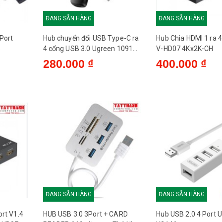
ĐANG SẴN HÀNG
ĐANG SẴN HÀNG
Port
Hub chuyển đổi USB Type-C ra
Hub Chia HDMI 1 ra 
6
4 cổng USB 3.0 Ugreen 10916
V-HD07 4Kx2K-CH
cao cấp
280.000 ₫
400.000 ₫
ĐANG SẴN HÀNG
ĐANG SẴN HÀNG
ort V1.4
HUB USB 3.0 3Port + CARD
Hub USB 2.0 4 Port U