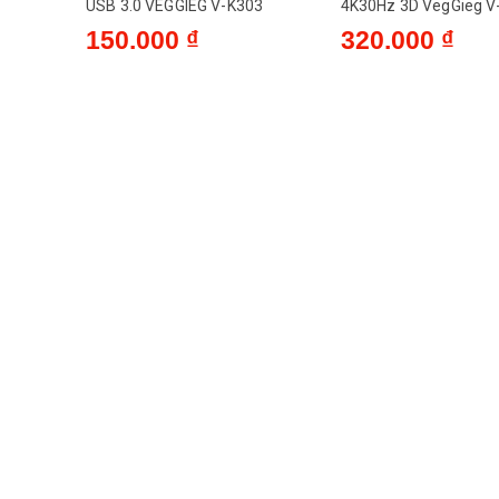
USB 3.0 VEGGIEG V-K303
4K30Hz 3D VegGieg V
150.000 ₫
320.000 ₫