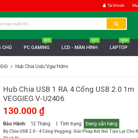
Tài khoản
Mua
MỚI
HOT
NEW
 CHỦ
PC GAMING
LCD - MÀN HÌNH
LAPTOP
 Đổi
Hub Chia Usb/Vga/Hdmi
Hub Chia USB 1 RA 4 Cổng USB 2.0 1m
VEGGIEG V-U2406
130.000 ₫
Bảo Hành:
12 Tháng
| Tình trạng:
Đang sẵn hàng
Bộ Chia USB 2.0 - 4 Cổng Veggieg: Giải Pháp Kết Nối Tiện Lợi Cho 