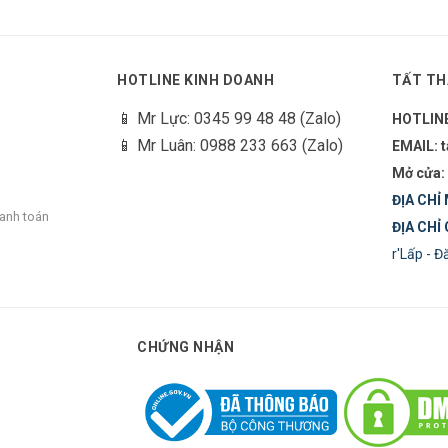
Y
HOTLINE KINH DOANH
TẤT TH
📱 Mr Lực: 0345 99 48 48 (Zalo)
HOTLIN
📱 Mr Luân: 0988 233 663 (Zalo)
EMAIL: 
Mở cửa:
ĐỊA CHỈ 
hanh toán
ĐỊA CHỈ 
r'Lấp - 
CHỨNG NHẬN