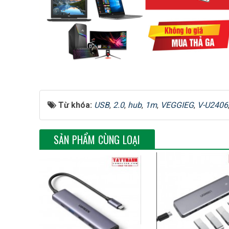
Cổng kết nối:
4 cổng USB 2.0
Hỗ trợ ổ cứng:
Tối đa 5TB
Nguồn điện:
Micro USB 5V2A
Tính năng:
Sử dụng đồng thời 4 cổng
Cài đặt:
Plug and Play, không cần ổ đĩa
Từ khóa:
USB
,
2.0
,
hub
,
1m
,
VEGGIEG
,
V-U2406
SẢN PHẨM CÙNG LOẠI