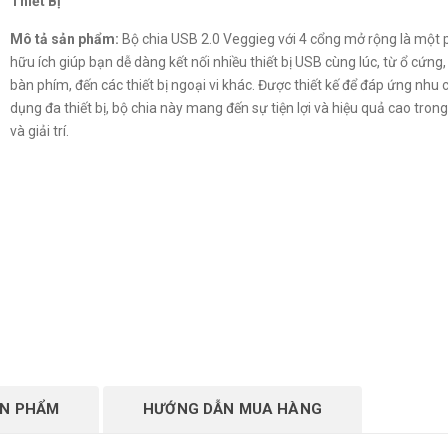
Thiết Bị
Mô tả sản phẩm:
Bộ chia USB 2.0 Veggieg với 4 cổng mở rộng là một 
hữu ích giúp bạn dễ dàng kết nối nhiều thiết bị USB cùng lúc, từ ổ cứng,
bàn phím, đến các thiết bị ngoại vi khác. Được thiết kế để đáp ứng nhu 
dụng đa thiết bị, bộ chia này mang đến sự tiện lợi và hiệu quả cao tron
và giải trí.
ẢN PHẨM
HƯỚNG DẪN MUA HÀNG