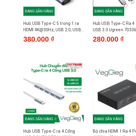
ĐANG SẴN HÀNG
ĐANG SẴN HÀNG
Hub USB Type-C 5 trong 1 ra
Hub USB Type-C Ra 4 
HDMI 4K@30Hz, USB 2.0, USB
USB 3.0 Ugreen 7033
3.0, Sạc PD 100W Ugreen
380.000 ₫
280.000 ₫
15495 cao cấp
ĐANG SẴN HÀNG
ĐANG SẴN HÀNG
Hub USB Type-C ra 4 Cổng
Bộ chia HDMI 1 Ra 4 P