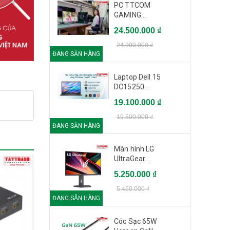
PC TTCOM
GAMING...
24.500.000 ₫
24.900.000 ₫
ĐANG SẴN HÀNG
Laptop Dell 15
DC15250...
19.100.000 ₫
19.500.000 ₫
ĐANG SẴN HÀNG
Màn hình LG
UltraGear...
5.250.000 ₫
5.450.000 ₫
ĐANG SẴN HÀNG
Cóc Sạc 65W