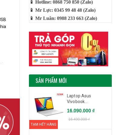
📱 Hotline: 0868 750 850 (Zalo)
📱 Mr Lực: 0345 99 48 48 (Zalo)
📱 Mr Luân: 0988 233 663 (Zalo)
 USB
chia
ục.
SẢN PHẨM MỚI
liệu
Laptop Asus
Vivobook...
i sử
16.090.000 ₫
16.490.000 ₫
TẠM HẾT HÀNG