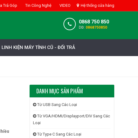
 Trả Góp
Tin Công Nghệ
VIDEO
Hệ thống cửa hàng
0868 750 850
DĐ:
0868750850
LINH KIỆN MÁY TÍNH CŨ - ĐỔI TRẢ
DANH MỤC SẢN PHẨM
Từ USB Sang Các Loại
Từ VGA/HDMI/Displayport/DIV Sang Các
Loại
Nhiều
Từ Type C Sang Các Loại