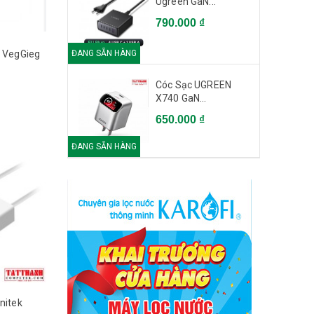
Ugreen GaN...
790.000 ₫
ĐANG SẴN HÀNG
4 VegGieg
Cóc Sạc UGREEN
X740 GaN...
650.000 ₫
ĐANG SẴN HÀNG
nitek