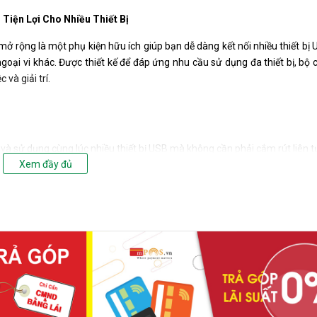
 Tiện Lợi Cho Nhiều Thiết Bị
ở rộng là một phụ kiện hữu ích giúp bạn dễ dàng kết nối nhiều thiết bị
ngoại vi khác. Được thiết kế để đáp ứng nhu cầu sử dụng đa thiết bị, bộ 
và giải trí.
và sử dụng cùng lúc nhiều thiết bị USB mà không cần phải cắm rút liên t
Xem đầy đủ
TB, bộ chia USB 2.0 Veggieg đáp ứng tốt nhu cầu lưu trữ và truy cập dữ 
A, đảm bảo cung cấp đủ năng lượng cho các thiết bị kết nối, ngay cả kh
 vào là sử dụng ngay, giúp tiết kiệm thời gian và công sức.