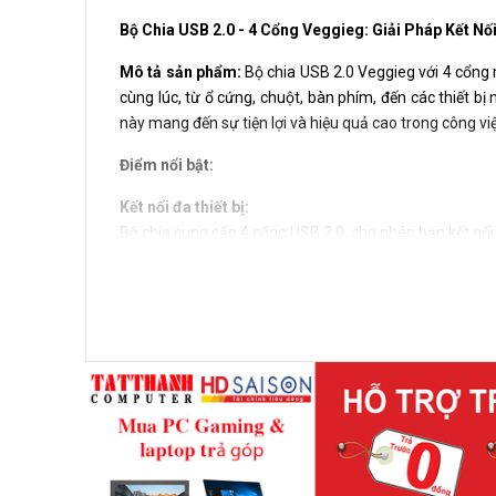
Bộ Chia USB 2.0 - 4 Cổng Veggieg: Giải Pháp Kết Nối
Mô tả sản phẩm:
Bộ chia USB 2.0 Veggieg với 4 cổng m
cùng lúc, từ ổ cứng, chuột, bàn phím, đến các thiết bị 
này mang đến sự tiện lợi và hiệu quả cao trong công việc 
Điểm nổi bật:
Kết nối đa thiết bị:
Bộ chia cung cấp 4 cổng USB 2.0, cho phép bạn kết nối 
Hỗ trợ ổ cứng lên đến 5TB:
Với khả năng hỗ trợ ổ cứng có dung lượng lớn lên đến 5
lớn.
Nguồn điện ổn định:
Bộ chia được trang bị nguồn điện Micro USB hỗ trợ 5V2
dụng cùng lúc tất cả các cổng.
Dễ dàng sử dụng:
Không cần cài đặt ổ đĩa hoặc phần mềm, bạn chỉ cần cắm
Thông số kỹ thuật: