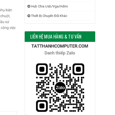
Hub Chia Usb/Vga/Hdmi
phụ kiện
 chuột,
Thiết Bị Chuyển Đổi Khác
cầu sử
g công việc
LIÊN HỆ MUA HÀNG & TƯ VẤN