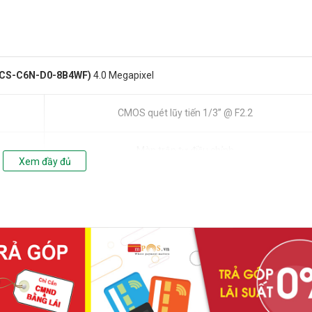
(CS-C6N-D0-8B4WF)
4.0 Megapixel
CMOS quét lũy tiến 1/3” @ F2.2
Màn trập tự điều chỉnh
Xem đầy đủ
4 mm, góc nhìn: 88° (Chéo), 75° (Ngang), 41° (Dọc)
M12
Bộ lọc cắt bỏ tín hiệu hồng ngoại chuyển đổi tự động
DNR 3D