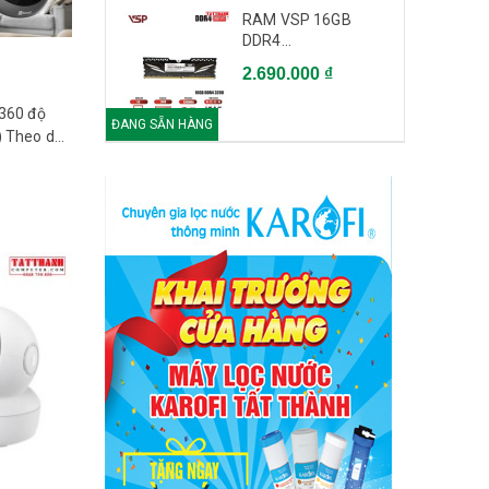
RAM VSP 16GB
DDR4...
2.690.000 ₫
360 độ
ĐANG SẴN HÀNG
 Theo dõi
àm thoại 2