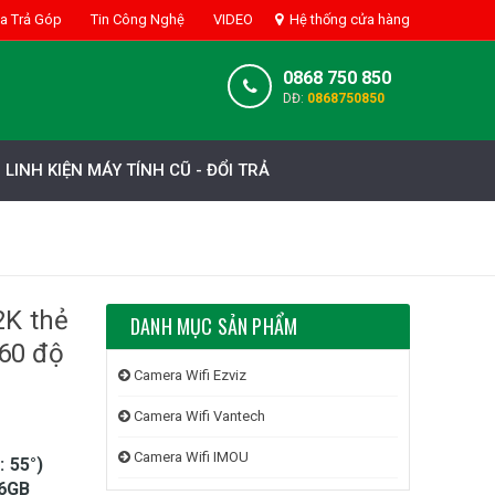
 Trả Góp
Tin Công Nghệ
VIDEO
Hệ thống cửa hàng
0868 750 850
DĐ:
0868750850
LINH KIỆN MÁY TÍNH CŨ - ĐỔI TRẢ
2K thẻ
DANH MỤC SẢN PHẨM
360 độ
Camera Wifi Ezviz
Camera Wifi Vantech
Camera Wifi IMOU
 55°)
56GB