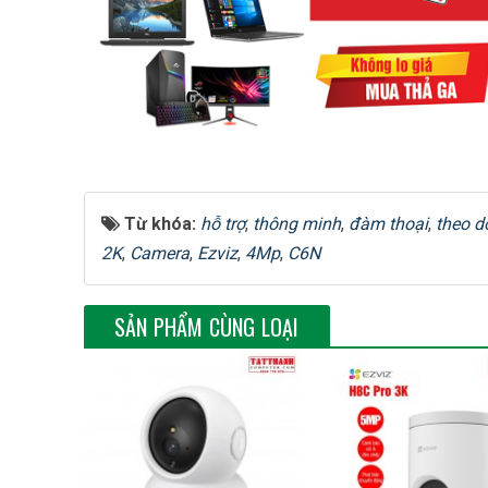
Công nghệ WDR
Nén video
Bitrate của video
Độ phân giải tối ưu
Từ khóa:
hỗ trợ
,
thông minh
,
đàm thoại
,
theo d
2K
,
Camera
,
Ezviz
,
4Mp
,
C6N
Tỷ lệ khung hình
SẢN PHẨM CÙNG LOẠI
Báo động thông minh
Ghép cặp Wi-Fi
Giao thức