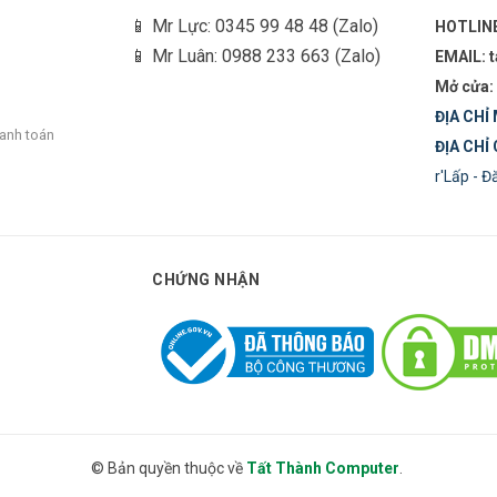
- Camera C6N
📱 Mr Lực: 0345 99 48 48 (Zalo)
HOTLIN
📱 Mr Luân: 0988 233 663 (Zalo)
EMAIL: 
- Chân đế
Mở cửa:
ĐỊA CHỈ 
- Bộ vít
hanh toán
ĐỊA CHỈ 
r'Lấp - 
- Cáp nguồn 3 m
- Tấm mẫu khoan
CHỨNG NHẬN
- Bộ chuyển đổi nguồn
- Hướng dẫn nhanh
- Thông tin quy định
© Bản quyền thuộc về
Tất Thành Computer
.
FCC / UL / CE / WEEE / REACH / ROHS