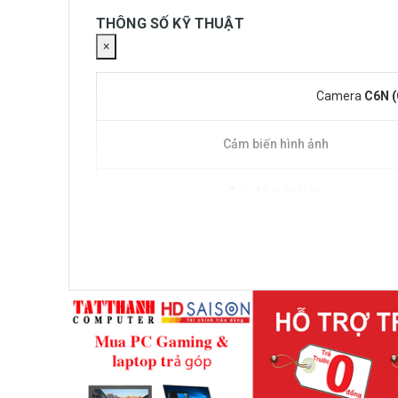
THÔNG SỐ KỸ THUẬT
×
Camera
C6N 
Cảm biến hình ảnh
Tốc độ màn trập
Ống kính
Ngàm ống kính
Ngày & đêm
DNR (Giảm nhiễu kỹ thuật số)