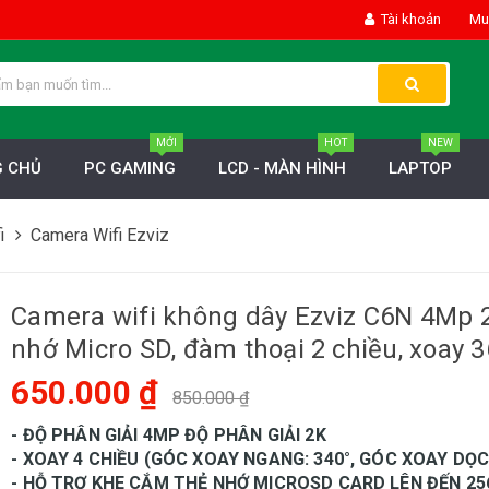
Tài khoản
Mua
MỚI
HOT
NEW
 CHỦ
PC GAMING
LCD - MÀN HÌNH
LAPTOP
i
Camera Wifi Ezviz
Camera wifi không dây Ezviz C6N 4Mp 
nhớ Micro SD, đàm thoại 2 chiều, xoay 
650.000 ₫
850.000 ₫
- ĐỘ PHÂN GIẢI 4MP ĐỘ PHÂN GIẢI 2K
- XOAY 4 CHIỀU (GÓC XOAY NGANG: 340°, GÓC XOAY DỌC:
- HỖ TRỢ KHE CẮM THẺ NHỚ MICROSD CARD LÊN ĐẾN 2