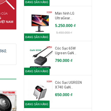
ĐANG SẴN HÀNG
Màn hình LG
UltraGear...
5.250.000 ₫
5.450.000 ₫
ĐANG SẴN HÀNG
Cóc Sạc 65W
360
,
Ugreen GaN...
790.000 ₫
ĐANG SẴN HÀNG
Cóc Sạc UGREEN
X740 GaN...
650.000 ₫
ĐANG SẴN HÀNG