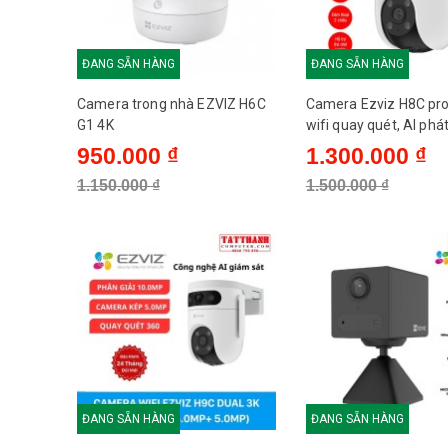
Giao thức giao diện
ĐANG SẴN HÀNG
ĐANG SẴN HÀNG
Lưu trữ
Camera trong nhà EZVIZ H6C
Camera Ezviz H8C pr
G1 4K
wifi quay quét, AI phát
người xe cộ, còi và đè
950.000 ₫
1.300.000 ₫
Nguồn điện
1.150.000 ₫
1.500.000 ₫
Mạng có dây
Tiêu chuẩn
Dải tần số
Băng thông của kênh
ĐANG SẴN HÀNG
ĐANG SẴN HÀNG
An ninh