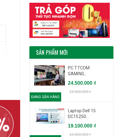
SẢN PHẨM MỚI
PC TTCOM
GAMING...
24.500.000 ₫
24.900.000 ₫
ĐANG SẴN HÀNG
Laptop Dell 15
DC15250...
19.100.000 ₫
19.500.000 ₫