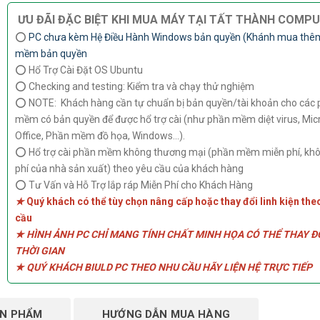
ƯU ĐÃI ĐẶC BIỆT KHI MUA MÁY TẠI TẤT THÀNH COMP
⭕
PC chưa kèm Hệ Điều Hành Windows bản quyền (Khánh mua thê
mềm bản quyền
⭕ Hổ Trợ Cài Đặt OS Ubuntu
⭕ Checking and testing: Kiểm tra và chạy thử nghiệm
⭕ NOTE: Khách hàng cần tự chuẩn bị bản quyền/tài khoản cho các
mềm có bản quyền để được hổ trợ cài (như phần mềm diệt virus, Mic
Office, Phần mềm đồ họa, Windows...).
⭕ Hổ trợ cài phần mềm không thương mại (phần mềm miễn phí, khô
phí của nhà sản xuất) theo yêu cầu của khách hàng
⭕ Tư Vấn và Hỗ Trợ lắp ráp Miễn Phí cho Khách Hàng
★
Quý khách có thể tùy chọn nâng cấp hoặc thay đổi linh kiện the
cầu
★ HÌNH ẢNH PC CHỈ MANG TÍNH CHẤT MINH HỌA CÓ THỂ THAY Đ
THỜI GIAN
★ QUÝ KHÁCH BIULD PC THEO NHU CẦU HÃY LIỆN HỆ TRỰC TIẾP
ẢN PHẨM
HƯỚNG DẪN MUA HÀNG