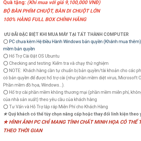
Quà tặng:
(Khi mua với giá 9,100,000 VNĐ)
BỘ BÀN PHÍM CHUỘT, BÀN DI CHUỘT LỚN
100% HÀNG FULL BOX CHÍNH HÃNG
ƯU ĐÃI ĐẶC BIỆT KHI MUA MÁY TẠI TẤT THÀNH COMPUTER
⭕
PC chưa kèm Hệ Điều Hành Windows bản quyền (Khánh mua thêm)
mềm bản quyền
⭕ Hổ Trợ Cài Đặt OS Ubuntu
⭕ Checking and testing: Kiểm tra và chạy thử nghiệm
⭕ NOTE: Khách hàng cần tự chuẩn bị bản quyền/tài khoản cho các 
có bản quyền để được hổ trợ cài (như phần mềm diệt virus, Microsoft O
Phần mềm đồ họa, Windows...).
⭕ Hổ trợ cài phần mềm không thương mại (phần mềm miễn phí, không
của nhà sản xuất) theo yêu cầu của khách hàng
⭕ Tư Vấn và Hỗ Trợ lắp ráp Miễn Phí cho Khách Hàng
★
Quý khách có thể tùy chọn nâng cấp hoặc thay đổi linh kiện theo 
★ HÌNH ẢNH PC CHỈ MANG TÍNH CHẤT MINH HỌA CÓ THỂ 
THEO THỜI GIAN