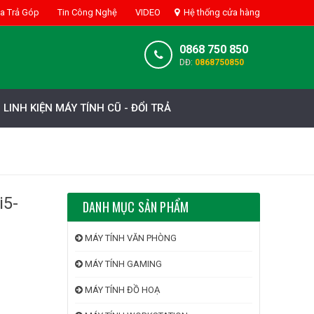
 Trả Góp
Tin Công Nghệ
VIDEO
Hệ thống cửa hàng
0868 750 850
DĐ:
0868750850
LINH KIỆN MÁY TÍNH CŨ - ĐỔI TRẢ
i5-
DANH MỤC SẢN PHẨM
MÁY TÍNH VĂN PHÒNG
MÁY TÍNH GAMING
MÁY TÍNH ĐỒ HOẠ