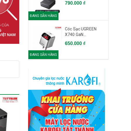
790.000 ₫
ĐANG SẴN HÀNG
Cóc Sạc UGREEN
X740 GaN...
650.000 ₫
ĐANG SẴN HÀNG