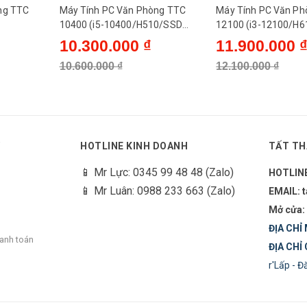
ng TTC
Máy Tính PC Văn Phòng TTC
Máy Tính PC Văn P
10400 (i5-10400/H510/SSD
12100 (i3-12100/H
D
240G/300W)
240G/300W)
10.300.000 ₫
11.900.000 
10.600.000 ₫
12.100.000 ₫
Y
HOTLINE KINH DOANH
TẤT TH
📱 Mr Lực: 0345 99 48 48 (Zalo)
HOTLIN
📱 Mr Luân: 0988 233 663 (Zalo)
EMAIL: 
Mở cửa:
ĐỊA CHỈ 
hanh toán
ĐỊA CHỈ 
r'Lấp - 