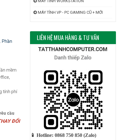
MÁY TÍNH WORKSTATION
MÁY TÍNH VP - PC GAMING CŨ + MỚI
LIÊN HỆ MUA HÀNG & TƯ VẤN
. Phần
phần mềm
ffice,
 tính phí
yêu cầu
THAY ĐỔI
📱 Hotline: 0868 750 850 (Zalo)