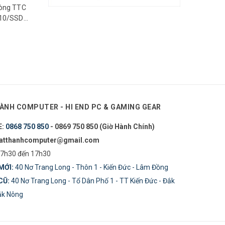
hòng TTC
610/SSD
₫
ÀNH COMPUTER - HI END PC & GAMING GEAR
E:
0868 750 850
- 0869 750 850 (Giờ Hành Chính)
tatthanhcomputer@gmail.com
7h30 đến 17h30
MỚI:
40 Nơ Trang Long - Thôn 1 - Kiến Đức - Lâm Đồng
CŨ:
40 Nơ Trang Long - Tổ Dân Phố 1 - TT Kiến Đức - Đắk
Đăk Nông