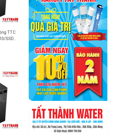
hòng TTC
510/SSD