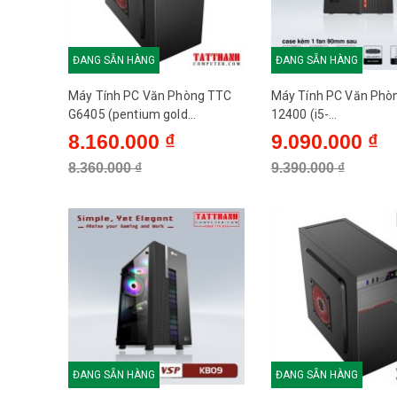
ĐANG SẴN HÀNG
ĐANG SẴN HÀNG
Máy Tính PC Văn Phòng TTC
Máy Tính PC Văn Phò
G6405 (pentium gold
12400 (i5-
g6405/H510/SSD 240G/350W)
12400/H610/16Gb/S
8.160.000 ₫
9.090.000 ₫
500G/500W)
8.360.000 ₫
9.390.000 ₫
ĐANG SẴN HÀNG
ĐANG SẴN HÀNG