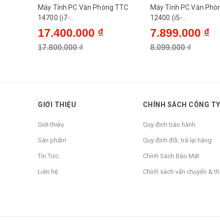
Máy Tính PC Văn Phòng TTC
Máy Tính PC Văn Phò
14700 (i7-
12400 (i5-
14700/B760/16Gb/SSD
12400/H610/8Gb/SS
17.400.000 ₫
7.899.000 ₫
512G/500W)
240G/500W)
17.800.000 ₫
8.099.000 ₫
GIỚI THIỆU
CHÍNH SÁCH CÔNG T
Giới thiệu
Quy định bảo hành
Sản phẩm
Quy định đổi, trả lại hàng
Tin Tức
Chính Sách Bảo Mật
Liên hệ
Chính sách vẩn chuyển & t