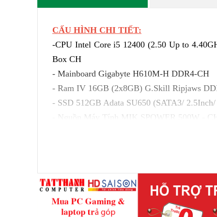
CẤU HÌNH CHI TIẾT:
-CPU Intel Core i5 12400 (2.50 Up to 4.40G
Box CH
- Mainboard Gigabyte H610M-H DDR4-CH
- Ram IV 16GB (2x8GB) G.Skill Ripjaws 
- SSD 512GB Adata SU650 (SATA3/ 2.5Inch
- Nguồn Máy Tính MIK SPOWER 500W - C
- Case Văn Phòng VSP
★ CẤU HÌNH LINH KIỆN THAM KHẢO CÓ 
★ Có thể chơi được những games online như Liên 
BẢO HÀNH 3 HOẶC 36 THÁNG TÙY THEO LINH KIỆ