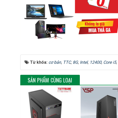
Từ khóa:
cơ bản
,
TTC
,
8G
,
Intel
,
12400
,
Core i5
,
SẢN PHẨM CÙNG LOẠI