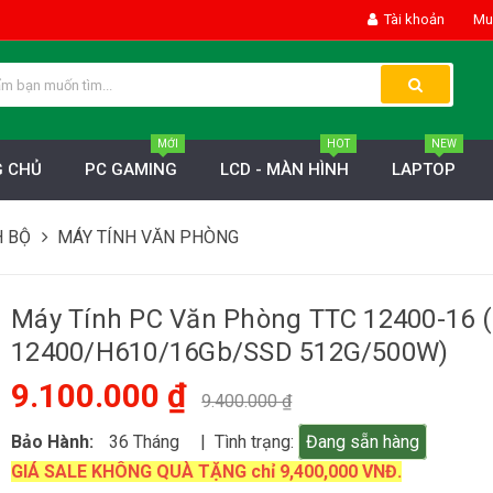
Tài khoản
Mua
MỚI
HOT
NEW
 CHỦ
PC GAMING
LCD - MÀN HÌNH
LAPTOP
H BỘ
MÁY TÍNH VĂN PHÒNG
Máy Tính PC Văn Phòng TTC 12400-16 (
12400/H610/16Gb/SSD 512G/500W)
9.100.000 ₫
9.400.000 ₫
Bảo Hành:
36 Tháng
| Tình trạng:
Đang sẵn hàng
GIÁ SALE KHÔNG QUÀ TẶNG chỉ 9,400,000 VNĐ.