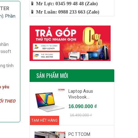
📱 Mr Lực: 0345 99 48 48 (Zalo)
UTER
📱 Mr Luân: 0988 233 663 (Zalo)
m). Phần
 phần
rosoft
ng tính
SẢN PHẨM MỚI
o yêu
Laptop Asus
Vivobook...
ỔI THEO
16.090.000 ₫
16.490.000 ₫
TẠM HẾT HÀNG
PC TTCOM