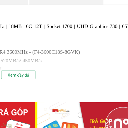
Hz | 18MB | 6C 12T | Socket 1700 | UHD Graphics 730 | 6
DDR4 3600MHz - (F4-3600C18S-8GVK)
/ 520MB/s/ 450MB/s
H
Xem đầy đủ
THỂ THAY ĐỔI LINH KIỆN THEO YÊU CẦU KHÁCH HÀNG
minh huyền thoại, FIfa Onli...
N .