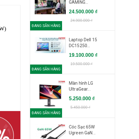
GAMING...
24.500.000 ₫
24.900.000 ₫
ĐANG SẴN HÀNG
5W)
Laptop Dell 15
DC15250...
19.100.000 ₫
19.500.000 ₫
ĐANG SẴN HÀNG
Màn hình LG
UltraGear...
5.250.000 ₫
5.450.000 ₫
ĐANG SẴN HÀNG
Cóc Sạc 65W
Ugreen GaN...