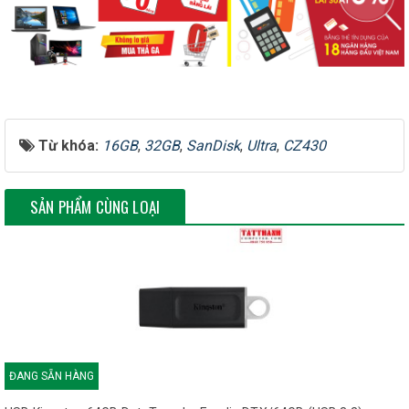
Tốc độ ghi
~ 15 MB/s
Từ khóa:
16GB
,
32GB
,
SanDisk
,
Ultra
,
CZ430
USB 3.1 Sandisk Ultra Fit CZ430
Di chuyển, lưu trữ và chia sẻ tập tin
SẢN PHẨM CÙNG LOẠI
nhanh hơn mười lần
Với tốc độ đọc lên đến 130 MB/s nhanh
hơn gấp 10 lần so với chuẩn USB 2.0,
USB SanDisk Ultra Fit USB 3.1 CZ430
Flash Drive cho phép bạn di chuyển, lưu
trữ và chia sẻ thông tin yêu thích của
bạn một cách nhanh chóng. Với dung
lượng lên đến 256GB, mở rộng tối đa
ĐANG SẴN HÀNG
không gian lưu trữ cho thiết bị của bạn