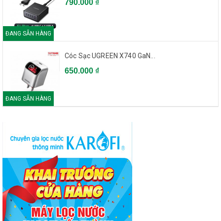
790.000 ₫
ĐANG SẴN HÀNG
Cóc Sạc UGREEN X740 GaN...
650.000 ₫
ĐANG SẴN HÀNG