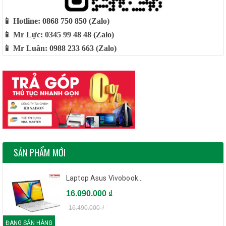
📱 Hotline: 0868 750 850 (Zalo)
📱 Mr Lực: 0345 99 48 48 (Zalo)
📱 Mr Luân: 0988 233 663 (Zalo)
SẢN PHẨM MỚI
Laptop Asus Vivobook...
16.090.000 ₫
16.490.000 ₫
ĐANG SẴN HÀNG