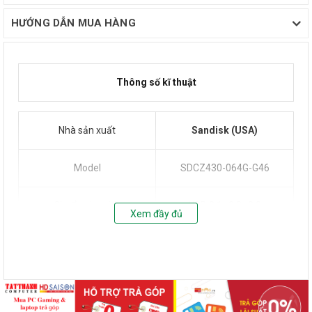
HƯỚNG DẪN MUA HÀNG
Thông số kĩ thuật
Nhà sản xuất
Sandisk (USA)
Model
SDCZ430-064G-G46
Chuẩn giao tiếp
USB 3.1 ; 3.0 ; 2.0
Xem đầy đủ
Dung lượng
16GB
Tốc độ đọc
~ 130 MB/s