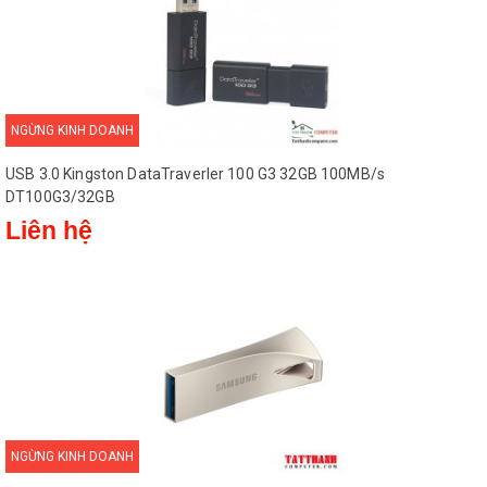
USB SanDisk Ultra Fit USB 3.1 CZ430
Flash Drive đi kèm với phần
mềm RescuePRO Deluxe bản quyền
một năm để phục hồi dữ liệu. Với phần
mềm RescuePRO Deluxe, bạn rất dễ
NGỪNG KINH DOANH
dàng để khôi phục lại hình ảnh hoặc
video bị xóa hoặc bị mất và lưu chúng
USB 3.0 Kingston DataTraverler 100 G3 32GB 100MB/s
vào máy tính của bạn, thậm chí nếu các
DT100G3/32GB
tập tin đã bị xóa vài tháng trước đây.
Liên hệ
Tương thích ngược USB 3.0 và 2.0
USB SanDisk Ultra Fit USB 3.1 CZ430
Flash Drive tương thích ngược với các
chuẩn USB 3.0 và 2.0 giúp bạn dễ dàng
sử dụng trên tất cả các thiết bị có cổng
USB.
NGỪNG KINH DOANH