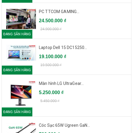
PC TTCOM GAMING...
24.500.000 ₫
24.900.000 ₫
ĐANG SẴN HÀNG
Laptop Dell 15 DC15250...
19.100.000 ₫
19.500.000 ₫
ĐANG SẴN HÀNG
Màn hình LG UltraGear...
5.250.000 ₫
5.450.000 ₫
ĐANG SẴN HÀNG
Cóc Sạc 65W Ugreen GaN...