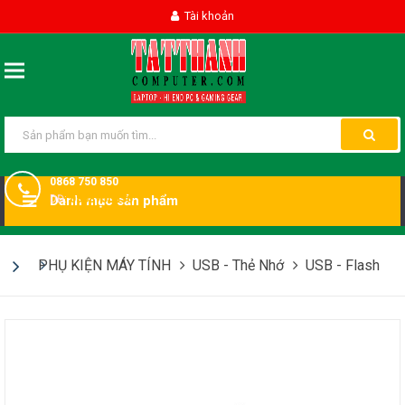
Tài khoản
0868 750 850
DĐ:
Danh mục sản phẩm
0868750850
PHỤ KIỆN MÁY TÍNH
USB - Thẻ Nhớ
USB - Flash