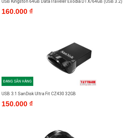
một cách nhanh chóng hoặc di chuyển
USB Kingston 64GB DataTraveler Exodia DTX/64GB (USB 3.2)
các tập tin giữa các máy tính xách tay,
160.000 ₫
máy tính bảng, máy chơi game, TV, hệ
thống âm thanh xe hơi, hoặc thiết bị
USB khác. Bạn thậm chí có thể chuyển
một bộ phim độ dài đầy đủ chỉ trong 40
giây. Ngoài ra, USB SanDisk Ultra Fit
USB 3.1 CZ430 Flash Drive tương thích
ngượcvới cổng USB 2.0 giúp bạn sử
dụng với bất kì thiết bị nào có hỗ trợ
cổng USB
ĐANG SẴN HÀNG
USB 3.1 SanDisk Ultra Fit CZ430 32GB
Nhỏ gọn, thiết kế Plug-and-Stay và
150.000 ₫
dung lượng lưu trữ cực khủng
USB SanDisk Ultra Fit USB 3.1 CZ430
Flash Drive được thiết kế cực nhỏ, vừa
khít vào cổng USB của thiết bị và được
thiết kế để có thể cắm liên tục mà