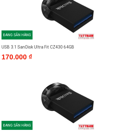
không cần phải tháo ra, vì vậy bạn
không phải lo lắng về việc bị rơi hoặc bị
nứt vỡ. Và với dung lượng lên đến
256GB, bạn sẽ có rất nhiều không gian
cho tất cả các hình ảnh, video, âm
ĐANG SẴN HÀNG
nhạc, và các trò chơi.
USB 3.1 SanDisk Ultra Fit CZ430 64GB
*** Vì kích thước rất nhỏ nên nhiệt độ
170.000 ₫
hoạt động có thể cao hơn các Model
kích thước lớn.
Băng thông 3.1 tốc độ cực cao
USB SanDisk Ultra Fit USB 3.1 CZ430
Flash Drive được trang bị băng thông
3.1 cực rộng cho tốc độ chuyển dữ liệu
cực nhanh lên đến 130MB/s. Gấp 15
ĐANG SẴN HÀNG
lần so với chuẩn USB 2.0.