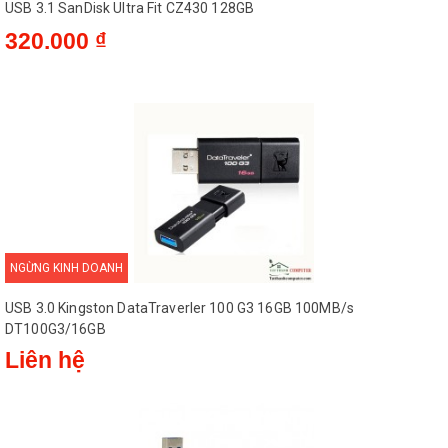
USB 3.1 SanDisk Ultra Fit CZ430 128GB
320.000 ₫
Mật khẩu bảo vệ tập tin cá nhân của
bạn
Với phần mềm SanDisk SecureAccess,
bạn có thể bảo vệ tập tin cá nhân của
bạn trong một thư mục bạn định sẵn
và được bảo vệ bằng mật khẩu trong
khi vẫn giữ các tập tin khác sẵn bình
thường để chia sẻ với mọi người. Với
NGỪNG KINH DOANH
mã hóa 128-bit, bảo vệ tuyệt đối các
tập tin nhạy cảm của bạn, ngay cả khi
USB 3.0 Kingston DataTraverler 100 G3 16GB 100MB/s
bạn chia sẻ nó với bạn bè.
DT100G3/16GB
Liên hệ
Phục hồi dữ liệu bị hỏng hoặc bị xóa
với RescuePRO Deluxe