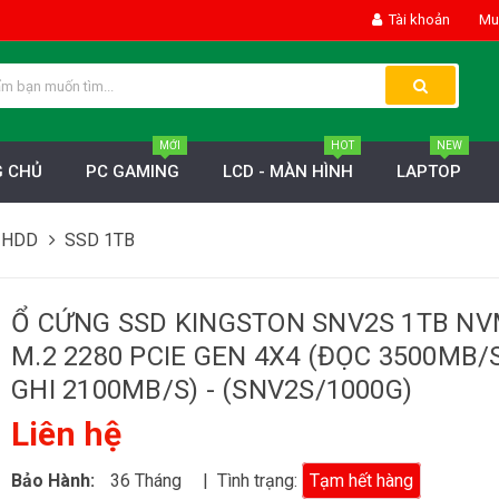
Tài khoản
Mua
MỚI
HOT
NEW
 CHỦ
PC GAMING
LCD - MÀN HÌNH
LAPTOP
 HDD
SSD 1TB
Ổ CỨNG SSD KINGSTON SNV2S 1TB N
M.2 2280 PCIE GEN 4X4 (ĐỌC 3500MB/S
GHI 2100MB/S) - (SNV2S/1000G)
Liên hệ
Bảo Hành:
36 Tháng
| Tình trạng:
Tạm hết hàng