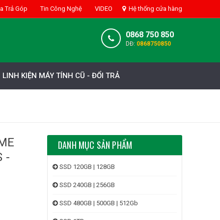
 Trả Góp
Tin Công Nghệ
VIDEO
Hệ thống cửa hàng
0868 750 850
DĐ:
0868750850
LINH KIỆN MÁY TÍNH CŨ - ĐỔI TRẢ
VME
DANH MỤC SẢN PHẨM
 -
SSD 120GB | 128GB
SSD 240GB | 256GB
SSD 480GB | 500GB | 512Gb