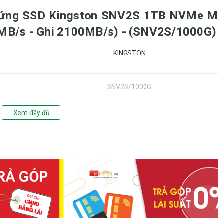
Ổ cứng SSD Kingston SNV2S 1TB NVMe M
MB/s - Ghi 2100MB/s) - (SNV2S/1000G)
KINGSTON
SNV2S/1000G
Xem đầy đủ
SNV2S
Internal Solid State Drive (SSD)
Consumer