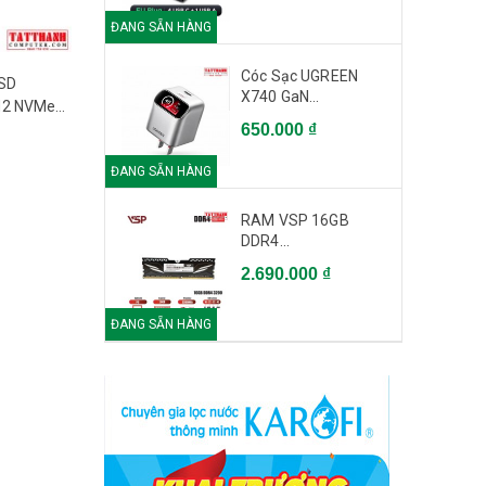
ĐANG SẴN HÀNG
Cóc Sạc UGREEN
SSD
X740 GaN...
M2 NVMe
650.000 ₫
ĐANG SẴN HÀNG
RAM VSP 16GB
DDR4...
2.690.000 ₫
ĐANG SẴN HÀNG