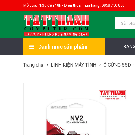
Mở cửa: 7h30 đến 18h - Điện thoại mua hàng: 0868 750 850
Danh mục sản phẩm
TRANG
Trang chủ
LINH KIỆN MÁY TÍNH
Ổ CỨNG SSD -