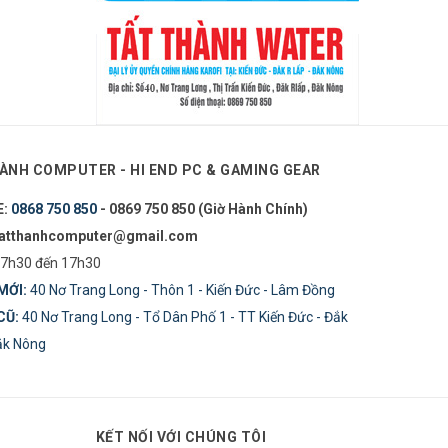
ÀNH COMPUTER - HI END PC & GAMING GEAR
E:
0868 750 850
- 0869 750 850 (Giờ Hành Chính)
tatthanhcomputer@gmail.com
7h30 đến 17h30
MỚI:
40 Nơ Trang Long - Thôn 1 - Kiến Đức - Lâm Đồng
CŨ:
40 Nơ Trang Long - Tổ Dân Phố 1 - TT Kiến Đức - Đắk
Đăk Nông
KẾT NỐI VỚI CHÚNG TÔI