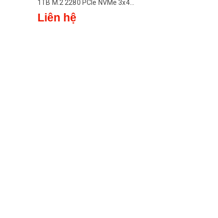
1TB M.2 2280 PCIe NVMe 3x4
(Đọc 2400MB/s - Ghi
Liên hệ
1750MB/s) - (WDS100T2B0C)