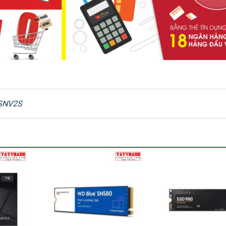
CHI TIẾT
M.2 2280
1TB
SNV2S
3D-TLC
PCIe NVMe Gen 4.0x4
HIỆU NĂNG
Up to 3500 MBps