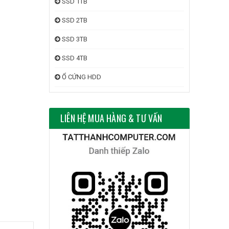
SSD 1TB
SSD 2TB
SSD 3TB
SSD 4TB
Ổ CỨNG HDD
LIÊN HỆ MUA HÀNG & TƯ VẤN