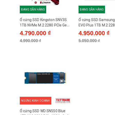
ĐANG SẴN HÀNG
ĐANG SẴN HÀNG
Tốc độ ghi tối đa
Ổ cứng SSD Kingston SNV3S
Ổ cứng SSD Samsung
1TB NVMe M.2 2280 PCIe Gen
EVO Plus 1TB M.2 228
MTBF
4x4 (Đọc 6000MB/s - Ghi
NVMe 3x4 (Đọc 3500M
4.790.000 ₫
4.950.000 ₫
4000MB/s) - (SNV3S/1000G)
Ghi 3300MB/s) - (MZ-
4.990.000 ₫
5.050.000 ₫
V7S1T0BW)
Kích thước
Cân nặng
NGỪNG KINH DOANH
Ổ cứng SSD WD SN550 Blue