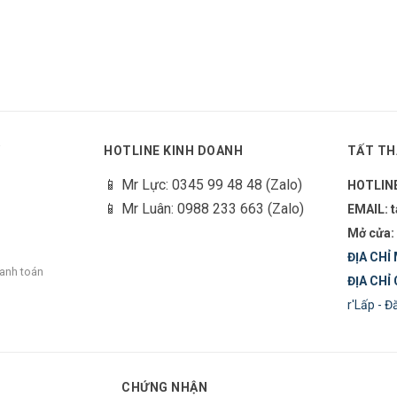
Y
HOTLINE KINH DOANH
TẤT TH
📱 Mr Lực: 0345 99 48 48 (Zalo)
HOTLIN
📱 Mr Luân: 0988 233 663 (Zalo)
EMAIL: 
Mở cửa:
ĐỊA CHỈ 
hanh toán
ĐỊA CHỈ 
r'Lấp - 
CHỨNG NHẬN