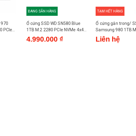
ĐANG SẴN HÀNG
TẠM HẾT HÀNG
Up to 2100 MBps
 970
Ổ cứng SSD WD SN580 Blue
Ổ cứng gắn trong/ 
0 PCIe
1TB M.2 2280 PCIe NVMe 4x4
Samsung 980 1TB 
1,500,000 giờ
B/s -
(Đọc 4150MB/s - Ghi
(MZ-V8V1T0BW)
4.990.000 ₫
Liên hệ
4150MB/s) - (WDS100T3B0E)
80mm x 22mm x 2.2 mm
7 gram