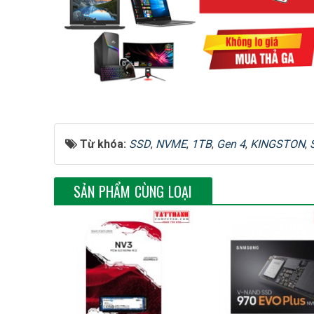
Chuẩn kích cỡ
Dung lượng
Từ khóa:
SSD
,
NVME
,
1TB
,
Gen 4
,
KINGSTON
,
Loại chip nhớ
SẢN PHẨM CÙNG LOẠI
Giao tiếp
Tốc độ đọc tối đa