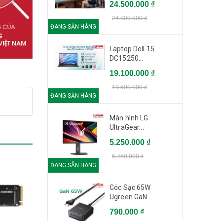
24.500.000 ₫
24.900.000 ₫
ĐANG SẴN HÀNG
Laptop Dell 15
DC15250...
19.100.000 ₫
19.500.000 ₫
ĐANG SẴN HÀNG
Màn hình LG
UltraGear...
5.250.000 ₫
5.450.000 ₫
ĐANG SẴN HÀNG
Cóc Sạc 65W
Ugreen GaN...
790.000 ₫