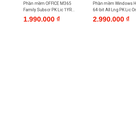
Phần mềm OFFICE M365
Phần mềm Windows 
Family Subscr PK Lic 1YR
64-bit All Lng PK Lic O
Online APAC EM ESD (EP2-
DwnLd NR KW9-0066
1.990.000 ₫
2.990.000 ₫
36890)