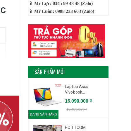
📱 Mr Lực: 0345 99 48 48 (Zalo)
AC
📱 Mr Luân: 0988 233 663 (Zalo)
SẢN PHẨM MỚI
Laptop Asus
Vivobook...
16.090.000 ₫
16.490.000 ₫
ĐANG SẴN HÀNG
PC TTCOM