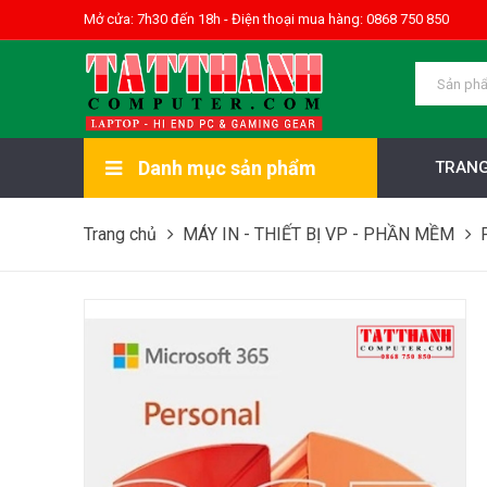
Mở cửa: 7h30 đến 18h - Điện thoại mua hàng: 0868 750 850
Danh mục sản phẩm
TRANG
Trang chủ
MÁY IN - THIẾT BỊ VP - PHẦN MỀM