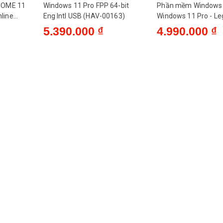
HOME 11
Windows 11 Pro FPP 64-bit
Phần mềm Windows
nline
Eng Intl USB (HAV-00163)
Windows 11 Pro - Le
4
Get Genuine
5.390.000 ₫
4.990.000 ₫