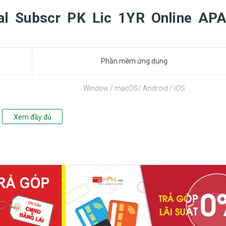
l Subscr PK Lic 1YR Online AP
Phần mềm ứng dụng
Window / macOS/ Android / iOS
Gói thuê bao cho 1 người dùng. - Dung lượng lưu trữ đám
Xem đầy đủ
mây OneDrive 1TB/người dùng - Cài đặt cùng lúc lên tới 5
thiết bị - trên PC, máy Mac, iPad, iPhone, điện thoại và máy
tính bảng Android - Cuộc gọi nhóm lên đến 30 giờ cho 300
người tham gia
12 tháng