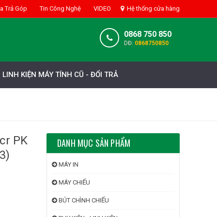
 Trả Góp
Tin Công Nghệ
VIDEO
Hệ thống cửa hàng
0868 750 850
DĐ:
0868750850
LINH KIỆN MÁY TÍNH CŨ - ĐỔI TRẢ
cr PK
DANH MỤC SẢN PHẨM
3)
MÁY IN
MÁY CHIẾU
BÚT CHÌNH CHIẾU