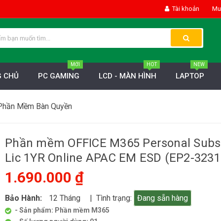
Tài khoản
Mua
MỚI
HOT
NEW
 CHỦ
PC GAMING
LCD - MÀN HÌNH
LAPTOP
Phần Mềm Bàn Quyền
Phần mềm OFFICE M365 Personal Subs
Lic 1YR Online APAC EM ESD (EP2-3231
1.690.000 ₫
Bảo Hành:
12 Tháng
| Tình trạng:
Đang sẵn hàng
- Sản phẩm: Phần mềm M365