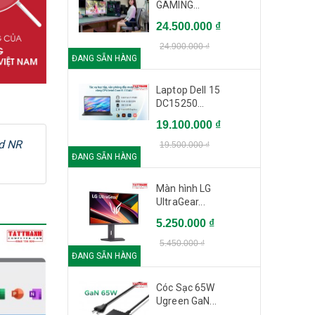
GAMING...
24.500.000 ₫
24.900.000 ₫
ĐANG SẴN HÀNG
Laptop Dell 15
DC15250...
19.100.000 ₫
d NR
19.500.000 ₫
ĐANG SẴN HÀNG
Màn hình LG
UltraGear...
5.250.000 ₫
5.450.000 ₫
ĐANG SẴN HÀNG
Cóc Sạc 65W
Ugreen GaN...