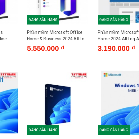
ĐANG SẴN HÀNG
ĐANG SẴN HÀNG
ss
Phần mềm Microsoft Office
Phần mềm Microsoft
line
Home & Business 2024 All Lng
Home 2024 All Lng
APAC EM Retail Online ESD
Retail Online ESD (
5.550.000 ₫
3.190.000 ₫
(EP2-06604)
ĐANG SẴN HÀNG
ĐANG SẴN HÀNG