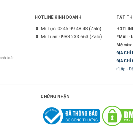
Y
HOTLINE KINH DOANH
TẤT TH
📱 Mr Lực: 0345 99 48 48 (Zalo)
HOTLIN
📱 Mr Luân: 0988 233 663 (Zalo)
EMAIL: 
Mở cửa:
ĐỊA CHỈ 
hanh toán
ĐỊA CHỈ 
r'Lấp - 
CHỨNG NHẬN