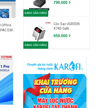
790.000 ₫
ĐANG SẴN HÀNG
Cóc Sạc UGREEN
 Office
X740 GaN...
 APAC EM
EP2-06796)
650.000 ₫
ĐANG SẴN HÀNG