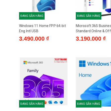
ĐANG SẴN HÀNG
ĐANG SẴN HÀNG
Windows 11 Home FPP 64-bit
Microsoft 365 Busine
Eng Intl USB
Standard Online & Off
3.490.000 ₫
3.190.000 ₫
ĐANG SẴN HÀNG
ĐANG SẴN HÀNG