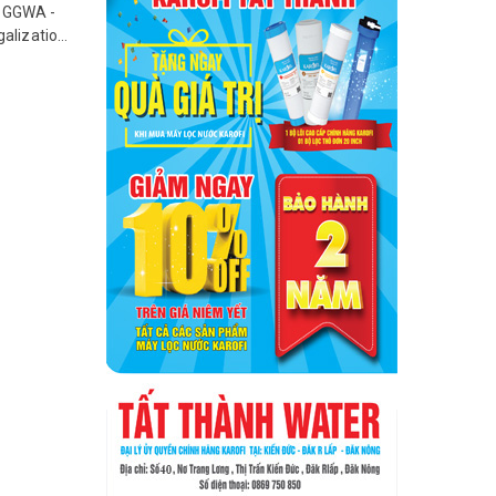
 GGWA -
galization