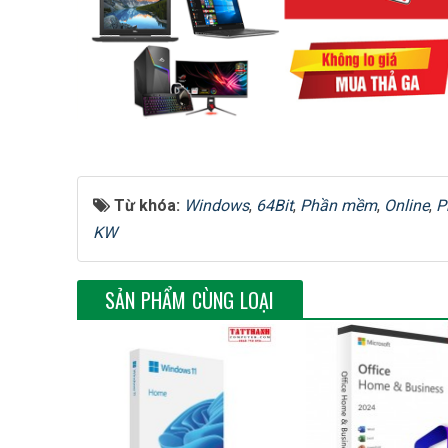
Từ khóa:
Windows
,
64Bit
,
Phần mềm
,
Online
,
P
KW
SẢN PHẨM CÙNG LOẠI