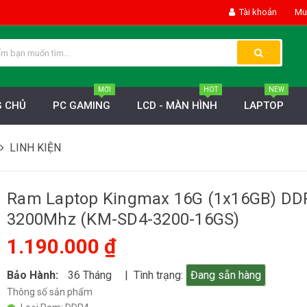
Tài khoản
Mua
MỚI
HOT
NEW
 CHỦ
PC GAMING
LCD - MÀN HÌNH
LAPTOP
LINH KIỆN
Ram Laptop Kingmax 16G (1x16GB) DD
3200Mhz (KM-SD4-3200-16GS)
1.190.000 ₫
Bảo Hành:
36 Tháng
| Tình trạng:
Đang sẵn hàng
Thông số sản phẩm