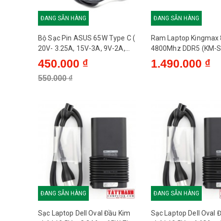
Màu sắc
ĐANG SẴN HÀNG
ĐANG SẴN HÀNG
Bộ Sạc Pin ASUS 65W Type C (
Ram Laptop Kingmax
Tản nhiệt
20V- 3.25A, 15V-3A, 9V-2A,
4800Mhz DDR5 (KM-S
5V-2A )
4800-08GS)
450.000 ₫
1.490.000 ₫
Màu LED
550.000 ₫
ĐANG SẴN HÀNG
ĐANG SẴN HÀNG
Sạc Laptop Dell Oval Đầu Kim
Sạc Laptop Dell Oval 