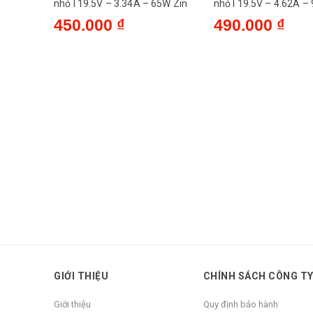
nhỏ l 19.5V – 3.34A – 65W Zin
nhỏ l 19.5V – 4.62A –
450.000 ₫
490.000 ₫
GIỚI THIỆU
CHÍNH SÁCH CÔNG T
Giới thiệu
Quy định bảo hành