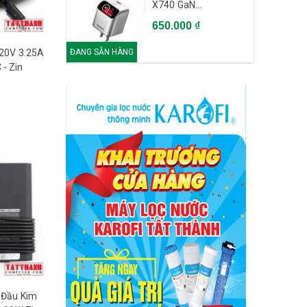
X740 GaN...
650.000 ₫
ĐANG SẴN HÀNG
 20V 3.25A
- Zin
l Đầu Kim