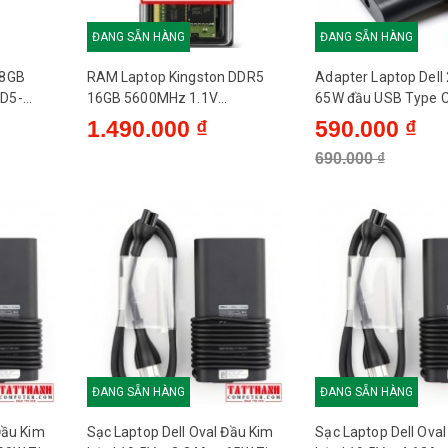
Đen
ĐANG SẴN HÀNG
ĐANG SẴN HÀNG
 8GB
RAM Laptop Kingston DDR5
Adapter Laptop Dell
Không
D5-
16GB 5600MHz 1.1V
65W đầu USB Type C 
KVR56S46BS8-16
1.490.000 ₫
590.000 ₫
Không
690.000 ₫
ĐANG SẴN HÀNG
ĐANG SẴN HÀNG
Đầu Kim
Sạc Laptop Dell Oval Đầu Kim
Sạc Laptop Dell Ova