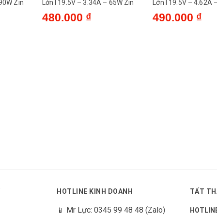
 90W Zin
Lớn l 19.5V – 3.34A – 65W Zin
Lớn l 19.5V – 4.62A 
480.000 ₫
490.000 ₫
Y
HOTLINE KINH DOANH
TẤT TH
📱 Mr Lực: 0345 99 48 48 (Zalo)
HOTLIN