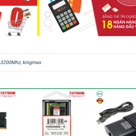
DDR4
3200 MHz
19 CL
3200Mhz
,
kingmax
1.2V
Không hỗ trợ
1 thanh