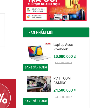
SẢN PHẨM MỚI
Laptop Asus
Vivobook...
16.090.000 ₫
16.490.000 ₫
ĐANG SẴN HÀNG
PC TTCOM
GAMING...
24.500.000 ₫
24.900.000 ₫
ĐANG SẴN HÀNG