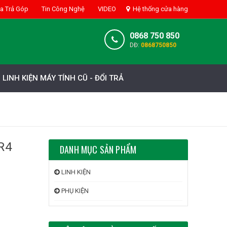
 Trả Góp
Tin Công Nghệ
VIDEO
Hệ thống cửa hàng
0868 750 850
DĐ:
0868750850
LINH KIỆN MÁY TÍNH CŨ - ĐỔI TRẢ
R4
DANH MỤC SẢN PHẨM
LINH KIỆN
PHỤ KIỆN