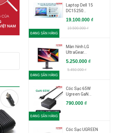
Laptop Dell 15
DC15250...
19.100.000 ₫
19.500.000 ₫
ĐANG SẴN HÀNG
Màn hình LG
UltraGear...
5.250.000 ₫
5.450.000 ₫
ĐANG SẴN HÀNG
Cóc Sạc 65W
Ugreen GaN...
790.000 ₫
ĐANG SẴN HÀNG
Cóc Sạc UGREEN