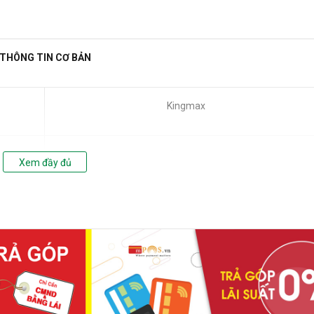
THÔNG TIN CƠ BẢN
Kingmax
Laptop
Xem đầy đủ
KM-SD4-3200-16GS
CHI TIẾT
16GB(1x16GB)