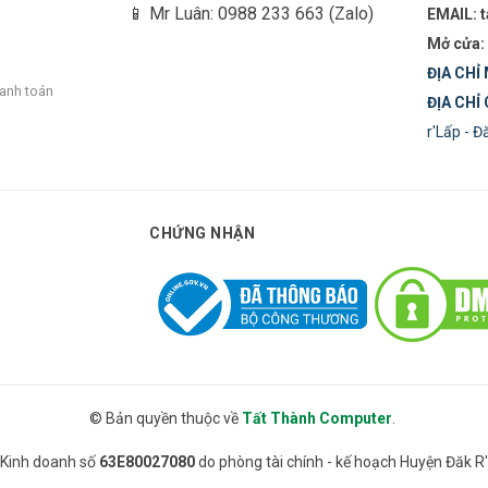
📱 Mr Luân: 0988 233 663 (Zalo)
EMAIL: 
Mở cửa:
ĐỊA CHỈ 
hanh toán
ĐỊA CHỈ 
r'Lấp - 
CHỨNG NHẬN
© Bản quyền thuộc về
Tất Thành Computer
.
 Kinh doanh số
63E80027080
do phòng tài chính - kế hoạch Huyện Đăk 