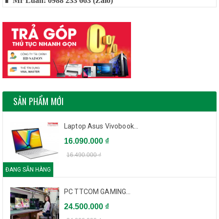
📱 Mr Luân: 0988 233 663 (Zalo)
SẢN PHẨM MỚI
Laptop Asus Vivobook...
16.090.000 ₫
16.490.000 ₫
ĐANG SẴN HÀNG
PC TTCOM GAMING...
24.500.000 ₫