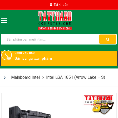
Tài khoản
0868 750 850
DĐ:
Danh mục sản phẩm
0868750850
Mainboard Intel
Intel LGA 1851 (Arrow Lake – S)