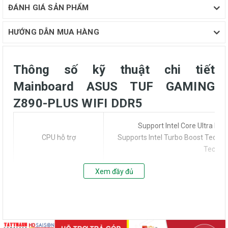
ĐÁNH GIÁ SẢN PHẨM
HƯỚNG DẪN MUA HÀNG
Thông số kỹ thuật chi tiết
Mainboard ASUS TUF GAMING
Z890-PLUS WIFI DDR5
Support Intel Core Ultra Pro
CPU hỗ trợ
Supports Intel Turbo Boost Techno
Technol
Xem đầy đủ
Chipset
Intel Z89
4 x DIMM slots, 