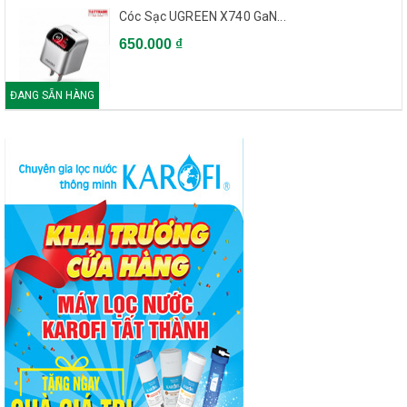
Cóc Sạc UGREEN X740 GaN...
650.000 ₫
ĐANG SẴN HÀNG