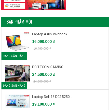
SẢN PHẨM MỚI
Laptop Asus Vivobook...
16.090.000 ₫
16.490.000 ₫
ĐANG SẴN HÀNG
PC TTCOM GAMING...
24.500.000 ₫
24.900.000 ₫
ĐANG SẴN HÀNG
Laptop Dell 15 DC15250...
19.100.000 ₫