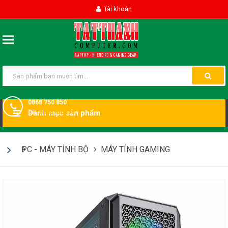
Tài khoản
0868 750 850
DĐ:
Danh mục sản phẩm
0868750850
PC - MÁY TÍNH BỘ
MÁY TÍNH GAMING