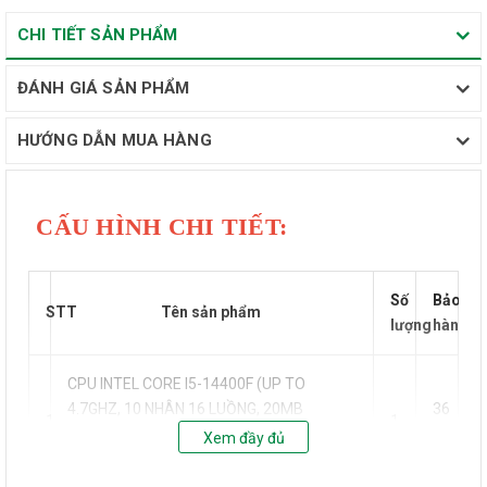
CHI TIẾT SẢN PHẨM
ĐÁNH GIÁ SẢN PHẨM
HƯỚNG DẪN MUA HÀNG
CẤU HÌNH CHI TIẾT:
Số
Bảo
STT
Tên sản phẩm
lượng
hành
CPU INTEL CORE I5-14400F (UP TO
4.7GHZ, 10 NHÂN 16 LUỒNG, 20MB
36
1
1
CACHE, 65W) - SOCKET INTEL LGA
Tháng
Xem đầy đủ
1700/RAPTOR LAKE