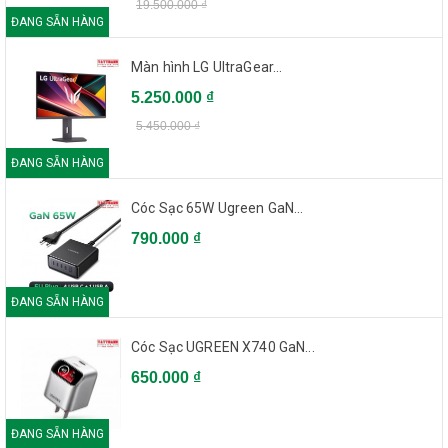
19.500.000 ₫
ĐANG SẴN HÀNG
Màn hình LG UltraGear...
5.250.000 ₫
5.450.000 ₫
ĐANG SẴN HÀNG
Cóc Sạc 65W Ugreen GaN...
790.000 ₫
ĐANG SẴN HÀNG
Cóc Sạc UGREEN X740 GaN...
650.000 ₫
ĐANG SẴN HÀNG