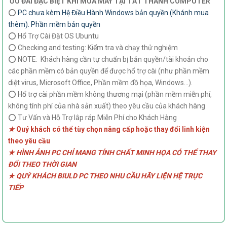
ƯU ĐÃI ĐẶC BIỆT KHI MUA MÁY TẠI TẤT THÀNH COMPUTER
⭕
PC chưa kèm Hệ Điều Hành Windows bản quyền (Khánh mua
thêm). Phần mềm bản quyền
⭕ Hổ Trợ Cài Đặt OS Ubuntu
⭕ Checking and testing: Kiểm tra và chạy thử nghiệm
⭕ NOTE: Khách hàng cần tự chuẩn bị bản quyền/tài khoản cho
các phần mềm có bản quyền để được hổ trợ cài (như phần mềm
diệt virus, Microsoft Office, Phần mềm đồ họa, Windows...).
⭕ Hổ trợ cài phần mềm không thương mại (phần mềm miễn phí,
không tính phí của nhà sản xuất) theo yêu cầu của khách hàng
⭕ Tư Vấn và Hỗ Trợ lắp ráp Miễn Phí cho Khách Hàng
★
Quý khách có thể tùy chọn nâng cấp hoặc thay đổi linh kiện
theo yêu cầu
★ HÌNH ẢNH PC CHỈ MANG TÍNH CHẤT MINH HỌA CÓ THỂ THAY
ĐỔI THEO THỜI GIAN
★ QUÝ KHÁCH BIULD PC THEO NHU CẦU HÃY LIỆN HỆ TRỰC
TIẾP