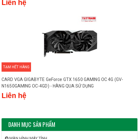
Liên hệ
TẠM HẾT HÀNG
CARD VGA GIGABYTE GeForce GTX 1650 GAMING OC 4G (GV-
N1650GAMING OC-4GD) - HÀNG QUA SỬ DỤNG
Liên hệ
DANH MỤC SẢN PHẨM
MÀN HÌNH MÁY TÍNH