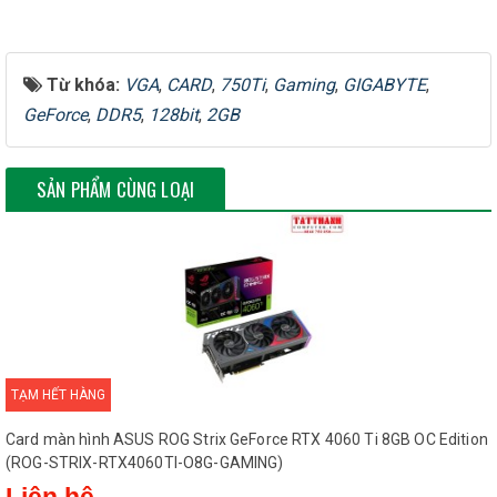
Từ khóa:
VGA
,
CARD
,
750Ti
,
Gaming
,
GIGABYTE
,
GeForce
,
DDR5
,
128bit
,
2GB
SẢN PHẨM CÙNG LOẠI
TẠM HẾT HÀNG
Card màn hình ASUS ROG Strix GeForce RTX 4060 Ti 8GB OC Edition
(ROG-STRIX-RTX4060TI-O8G-GAMING)