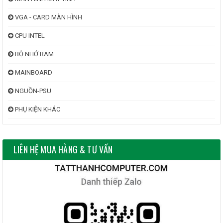
VGA - CARD MÀN HÌNH
CPU INTEL
BỘ NHỚ RAM
MAINBOARD
NGUỒN-PSU
PHỤ KIỆN KHÁC
LIÊN HỆ MUA HÀNG & TƯ VẤN