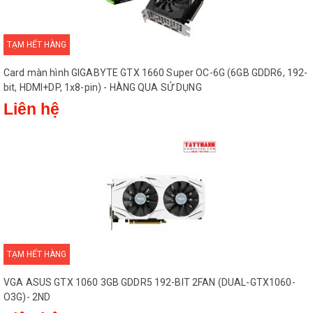
TẠM HẾT HÀNG
Card màn hình GIGABYTE GTX 1660 Super OC-6G (6GB GDDR6, 192-
bit, HDMI+DP, 1x8-pin) - HÀNG QUA SỬ DỤNG
Liên hệ
TẠM HẾT HÀNG
VGA ASUS GTX 1060 3GB GDDR5 192-BIT 2FAN (DUAL-GTX1060-
O3G)- 2ND