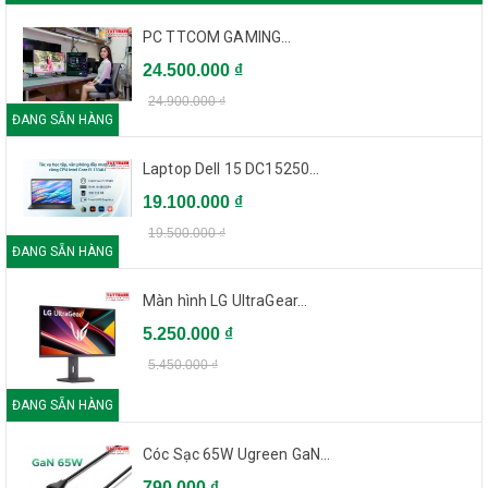
PC TTCOM GAMING...
24.500.000 ₫
24.900.000 ₫
ĐANG SẴN HÀNG
Laptop Dell 15 DC15250...
19.100.000 ₫
19.500.000 ₫
ĐANG SẴN HÀNG
Màn hình LG UltraGear...
5.250.000 ₫
5.450.000 ₫
ĐANG SẴN HÀNG
Cóc Sạc 65W Ugreen GaN...
790.000 ₫