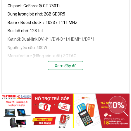
Chipset: GeForce® GT 750Ti
Dung lượng bộ nhớ: 2GB GDDR5
Base / Boost clock：1033 / 1111 MHz
Bus bộ nhớ: 128-bit
Kết nối: Dual-link DVI-I*1/DVI-D*1/HDMI*1/DP*1
Nguồn yêu cầu: 400W
Manufacture (Hãng sản xuất):ZOTAC
- Chipset: NVIDIA - GeForce GTX 750 Ti
Xem đầy đủ
- Memory Type (Kiểu bộ nhớ): DDR5
- Memory Size (Dung lượng bộ nhớ): 2048MB
- Memory Interface (Giao tiếp bộ nhớ): 128-bit
- Max Resolution (Độ phân giải tối đa): 2560 x 1600
- Technologies Support (Công nghệ hỗ trợ): PhysX