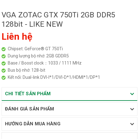
VGA ZOTAC GTX 750Ti 2GB DDR5
128bit - LIKE NEW
Liên hệ
Chipset: GeForce® GT 750Ti
Dung lượng bộ nhớ: 2GB GDDR5
Base / Boost clock：1033 / 1111 MHz
Bus bộ nhớ: 128-bit
Kết nối: Dual-link DVI-I*1/DVI-D*1/HDMI*1/DP*1
CHI TIẾT SẢN PHẨM
ĐÁNH GIÁ SẢN PHẨM
HƯỚNG DẪN MUA HÀNG