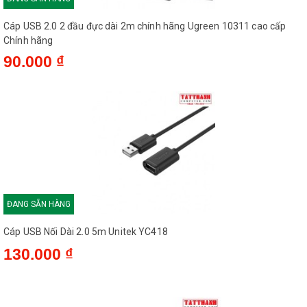
Đặc điểm nổi bật
Cáp USB 2.0 2 đầu đực dài 2m chính hãng Ugreen 10311 cao cấp
- Kết nối USB type A to USB type B: Dây cáp này chuyển đổi từ
Chính hãng
đầu USB type A male sang đầu USB type B male, phù hợp cho
90.000 ₫
các thiết bị như máy in và máy scan.
- Cục chống nhiễu: Đầu USB type A có cục chống nhiễu giúp
giảm thiểu nhiễu điện từ, đảm bảo tín hiệu truyền tải ổn định và
chính xác.
- Hai đầu mạ crom: Cả hai đầu cáp đều được mạ crom, giúp tiếp
xúc tốt hơn, chống han rỉ và đảm bảo tuổi thọ lâu dài, ngay cả
trong điều kiện thời tiết khắc nghiệt.
ĐANG SẴN HÀNG
- Chất liệu bền bỉ: Vỏ cáp được bọc bởi nhựa PVC màu đen,
mang lại sự mềm mại và độ bền cao. Thiết kế hai đầu đúc giúp
Cáp USB Nối Dài 2.0 5m Unitek YC418
cáp chịu được lực kéo và uốn cong, tăng độ bền theo thời gian.
130.000 ₫
- Lõi cáp chất lượng cao: Lõi cáp được làm từ lõi đồng có đường
kính 28AWG và 30AWG, đảm bảo khả năng truyền tải dữ liệu
nhanh chóng và ổn định.