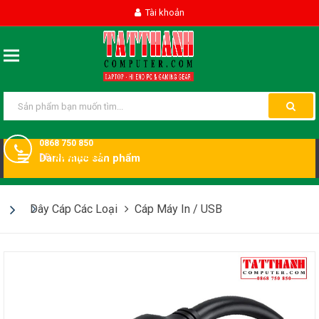
Tài khoản
0868 750 850
DĐ:
Danh mục sản phẩm
0868750850
Dây Cáp Các Loại
Cáp Máy In / USB