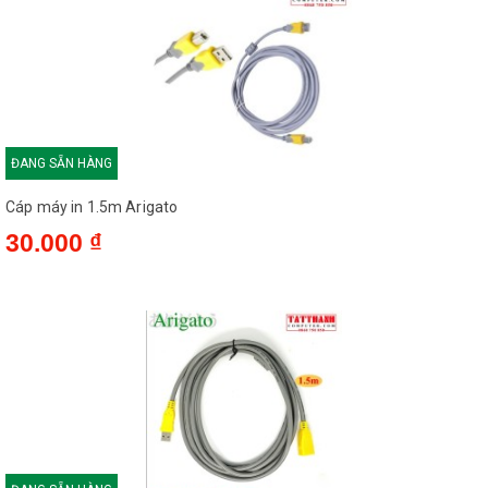
- Nhiều lựa chọn chiều dài: Sản phẩm có nhiều tùy chọn chiều
dài khác nhau, bao gồm 1.5m (model V-U205), 3m (model V-
U206), 5m (model V-U207), và 10m (model V-U208), phù hợp
với mọi nhu cầu kết nối.
ĐANG SẴN HÀNG
Ứng dụng
Cáp máy in 1.5m Arigato
- Kết nối máy in: Dây cáp này là giải pháp hoàn hảo để kết nối
30.000 ₫
máy in với máy tính, đảm bảo việc in ấn được thực hiện nhanh
chóng và hiệu quả.
- Kết nối máy scan: Cáp cũng phù hợp cho việc kết nối máy
scan, đảm bảo truyền tải dữ liệu chính xác và nhanh chóng.
- Kết nối thiết bị ngoại vi: Sử dụng để kết nối các thiết bị ngoại vi
khác như máy fax, máy photocopy với máy tính, giúp nâng cao
hiệu suất làm việc.