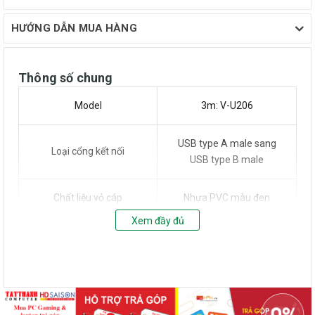
HƯỚNG DẪN MUA HÀNG
Thông số chung
Model
3m: V-U206
USB type A male sang
Loại cổng kết nối
USB type B male
Chất liệu vỏ cáp
Nhựa PVC màu đen
Xem đầy đủ
Lõi đồng có đường kính
Lõi cáp
28AWG và 30AWG
Đầu cáp
Mạ crom, chống han rỉ