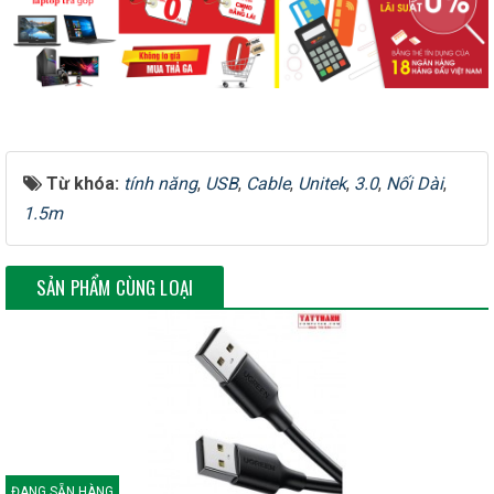
Chiều dài cáp
3m
Cục chống nhiễu ở đầu
Chống nhiễu
USB type A
Từ khóa:
tính năng
,
USB
,
Cable
,
Unitek
,
3.0
,
Nối Dài
,
1.5m
Đánh giá: Cáp máy in dài 3m
SẢN PHẨM CÙNG LOẠI
VEGGIEG VU206 USB 2.0
Dây cáp máy in cổng USB 2.0 chính hãng Veggieg là sản phẩm
chất lượng cao, thiết kế đặc biệt để kết nối các thiết bị như máy
in, máy scan và các thiết bị ngoại vi khác với máy tính. Với sự kết
hợp giữa vật liệu cao cấp và thiết kế thông minh, dây cáp này
đảm bảo sự ổn định và hiệu suất cao trong việc truyền dữ liệu.
ĐANG SẴN HÀNG