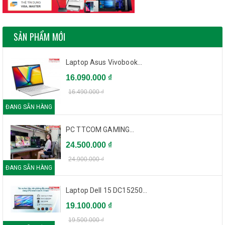
SẢN PHẨM MỚI
Laptop Asus Vivobook...
16.090.000 ₫
16.490.000 ₫
ĐANG SẴN HÀNG
PC TTCOM GAMING...
24.500.000 ₫
24.900.000 ₫
ĐANG SẴN HÀNG
Laptop Dell 15 DC15250...
19.100.000 ₫
19.500.000 ₫