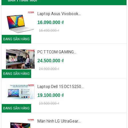
Laptop Asus Vivobook...
16.090.000 ₫
16.490.000 ₫
ĐANG SẴN HÀNG
PC TTCOM GAMING...
24.500.000 ₫
24.900.000 ₫
ĐANG SẴN HÀNG
Laptop Dell 15 DC15250...
19.100.000 ₫
19.500.000 ₫
ĐANG SẴN HÀNG
Màn hình LG UltraGear...