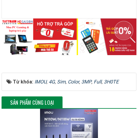
Độ phân giải
3.0 Megapixel
Camera theo ống kính
Loại 3.6mm
Tầm quan sát
30m
– Chế độ ngày đêm(ICR),
chống ngược sáng HDR
– Chế độ ban đêm thông
minh với 4 chế độ sáng: Tự
Từ khóa:
IMOU
,
4G
,
Sim
,
Color
,
3MP
,
Full
,
3H0TE
động, Full Color, Hồng
ngoại và tắt.
SẢN PHẨM CÙNG LOẠI
– Cảnh báo chủ động: bật
còi hú và đèn chớp xanh
đỏ khi phát hiện có đối
tượng xâm nhập.
– Chế độ riêng tư
– Tích hợp mic và loa, hỗ