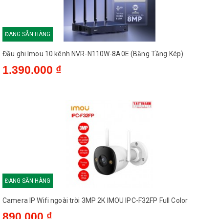
trợ đàm thoại 2 chiều
Hỗ trợ
– Hỗ trợ các tính năng
thông minh như phát hiện
ĐANG SẴN HÀNG
con người, phát hiện
Đầu ghi Imou 10 kênh NVR-N110W-8A0E (Băng Tầng Kép)
chuyển động, Theo dõi đối
tượng Smart Tracking.
1.390.000 ₫
– Hỗ trợ khe cắm thẻ nhớ
Micro SD lên đến 512GB
– Hỗ trợ 4G các nhà mạng
Việt Nam
– Hỗ trợ chuẩn ONVIF,
cổng LAN, tích hợp 2 ăng-
ten 4G giúp bắt sóng tốt
hơn.
ĐANG SẴN HÀNG
Nguồn điện
DC12V/1A
Camera IP Wifi ngoài trời 3MP 2K IMOU IPC-F32FP Full Color
Kích thước
126×159×196mm
890.000 ₫