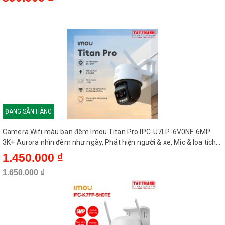
Trọng lượng
446 g
ĐANG SẴN HÀNG
Camera Wifi màu ban đêm Imou Titan Pro IPC-U7LP-6V0NE 6MP
3K+ Aurora nhìn đêm như ngày, Phát hiện người & xe, Mic & loa tích
hợp
1.450.000 ₫
1.650.000 ₫