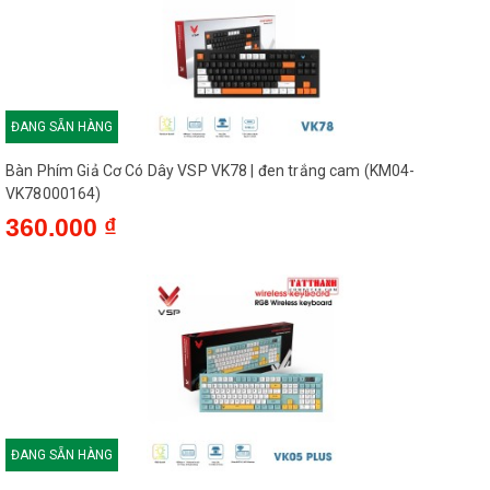
ĐANG SẴN HÀNG
Bàn Phím Giả Cơ Có Dây VSP VK78 | đen trắng cam (KM04-
VK78000164)
360.000 ₫
ĐANG SẴN HÀNG