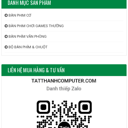
DANH MỤC SẢN PHẨM
BÀN PHIM CƠ
BÀN PHIM CHƠI GAMES THƯỜNG
BÀN PHÍM VĂN PHÒNG
BỘ BÀN PHÍM & CHUỘT
LIÊN HỆ MUA HÀNG & TƯ VẤN