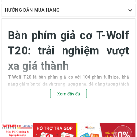
HƯỚNG DẪN MUA HÀNG
Bàn phím giả cơ T-Wolf
T20: trải nghiệm vượt
xa giá thành
T-Wolf T20 là bàn phím giả cơ với 104 phím fullsize, khả
năng giảm ồn tối đa và trọng lượng nhẹ, dễ dàng tương thích
với PC, laptop. Đây là một lựa chọn lý tưởng dành cho mọi
Xem đầy đủ
tác vụ.
Hành trình phím giảm