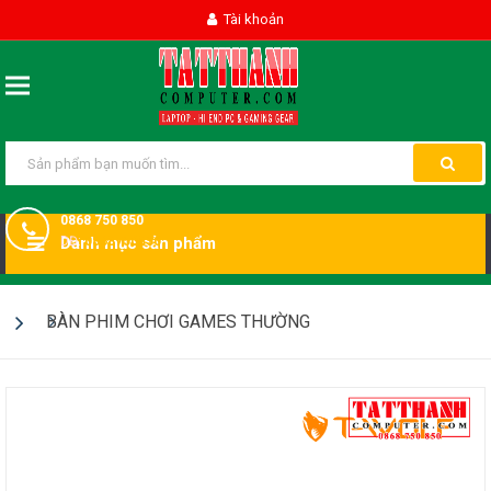
Tài khoản
0868 750 850
DĐ:
Danh mục sản phẩm
0868750850
BÀN PHIM CHƠI GAMES THƯỜNG