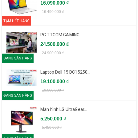
16.090.000 ₫
16.490.000 ₫
TẠM HẾT HÀNG
PC TTCOM GAMING...
24.500.000 ₫
24.900.000 ₫
ĐANG SẴN HÀNG
Laptop Dell 15 DC15250...
19.100.000 ₫
19.500.000 ₫
ĐANG SẴN HÀNG
Màn hình LG UltraGear...
5.250.000 ₫
5.450.000 ₫